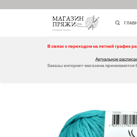
Skip
to
content
ГЛАВ
В связи с переходом на летний график ра
Актуальное расписан
Заказы интернет-магазина принимаются бе