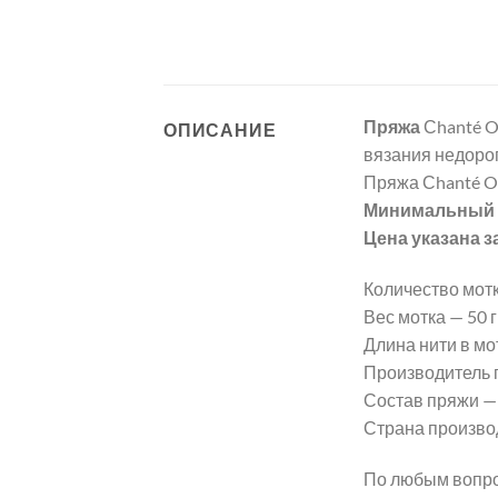
Пряжа
Сhanté 
ОПИСАНИЕ
вязания недорог
Пряжа Сhanté 
Минимальный з
Цена указана з
Количество мотк
Вес мотка — 50 гр
Длина нити в мот
Производитель 
Состав пряжи —
Страна произво
По любым вопро