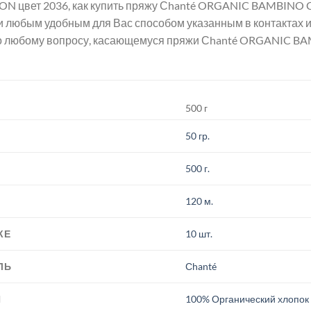
 цвет 2036, как купить пряжу Сhanté ORGANIC BAMBINO C
и любым удобным для Вас способом указанным в контактах 
о любому вопросу, касающемуся пряжи Сhanté ORGANIC B
500 г
50 гр.
500 г.
120 м.
КЕ
10 шт.
ЛЬ
Сhanté
И
100% Органический хлопок