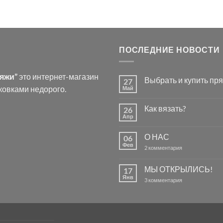
ПОСЛЕДНИЕ НОВОСТИ
ряжи”
это интернет-магазин
Выбрать и купить пря
27
ковками недорого.
Май
Комментариев
к
нет
записи
Как вязать?
26
Выбрать
и
Апр
Комментариев
купить
к
нет
пряжу
записи
для
О НАС
06
Как
вязания.
вязать?
Фев
к
2 комментария
записи
О
НАС
МЫ ОТКРЫЛИСЬ!
17
Янв
к
3 комментария
записи
МЫ
ОТКРЫЛИСЬ!