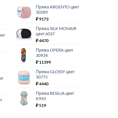
Пряжа ARGENTO цвет
30289
₽
9173
Пряжа SILK MOHAIR
цвет 6037
вет
₽
4470
Пряжа OPERA цвет
30934
₽
11399
Пряжа GLOSSY цвет
30775
ет
₽
4440
Пряжа RESILIA цвет
K943
т
₽
519