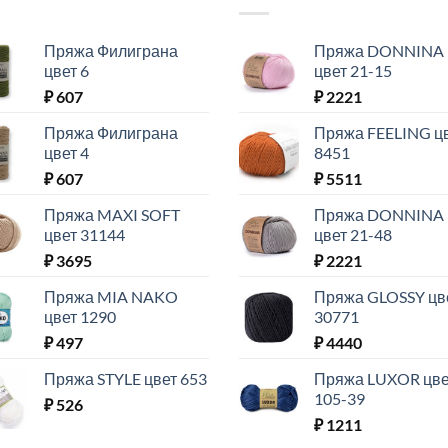
Пряжа Филиграна
Пряжа DONNINA
цвет 6
цвет 21-15
₽
607
₽
2221
Пряжа Филиграна
Пряжа FEELING ц
цвет 4
8451
₽
607
₽
5511
Пряжа MAXI SOFT
Пряжа DONNINA
цвет 31144
цвет 21-48
₽
3695
₽
2221
Пряжа MIA NAKO
Пряжа GLOSSY цв
цвет 1290
30771
₽
497
₽
4440
Пряжа STYLE цвет 653
Пряжа LUXOR цве
105-39
₽
526
₽
1211