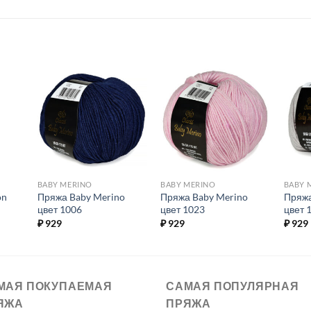
ь в
Добавить в
Добавить в
ое.
избранное.
избранное.
BABY MERINO
BABY MERINO
BABY 
on
Пряжа Baby Merino
Пряжа Baby Merino
Пряжа
цвет 1006
цвет 1023
цвет 
₽
929
₽
929
₽
929
МАЯ ПОКУПАЕМАЯ
САМАЯ ПОПУЛЯРНАЯ
ЯЖА
ПРЯЖА