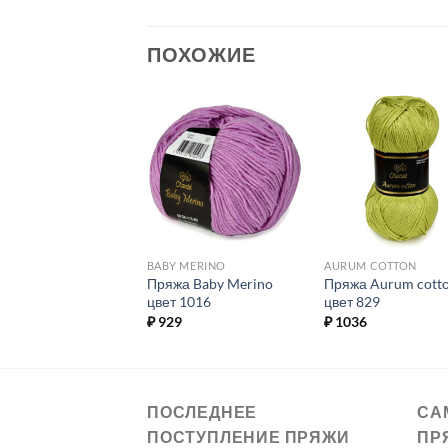
ПОХОЖИЕ
Добавить в
Добавить в
Добавит
избранное.
избранное.
избранн
 MERINO
BABY MERINO
AURUM COTTON
а Baby Merino
Пряжа Baby Merino
Пряжа Aurum cott
 1021
цвет 1016
цвет 829
9
₽
929
₽
1036
ПОСЛЕДНЕЕ
СА
ПОСТУПЛЕНИЕ ПРЯЖИ
ПР