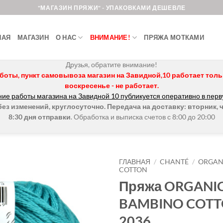
"МАГАЗИН ПРЯЖИ" - УПАКОВКАМИ ДЕШЕВЛЕ
НАЯ
МАГАЗИН
О НАС
ВНИМАНИЕ!
ПРЯЖА МОТКАМИ
Друзья, обратите внимание!
боты, пункт самовывоза магазин на Завидной,10 работает только 
воскресенье - не работает.
ие работы магазина на Завидной 10 публикуется оперативно в перв
з изменений, круглосуточно. Передача на доставку: вторник, ч
8:30 дня отправки
. Обработка и выписка счетов с 8:00 до 20:00
ГЛАВНАЯ
/
CHANTÉ
/
ORGAN
COTTON
Пряжа ORGANI
Добавить в
избранное.
BAMBINO COTT
2036