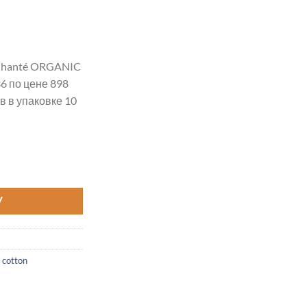
hanté ORGANIC
 по цене 898
 в упаковке 10
RGANIC BAMBINO COTTON цвет 2036
У
 cotton