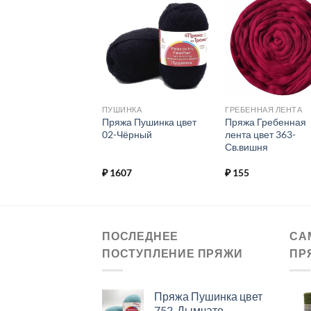
Добавить в
Добавить в
Добавит
избранное.
избранное.
избранн
МОСКОВНАЯ
ПУШИНКА
ГРЕБЕННАЯ ЛЕНТА
жа Подмосковная
Пряжа Пушинка цвет
Пряжа Гребенная
 378-Герань
02-Чёрный
лента цвет 363-
Св.вишня
28
₽
1607
₽
155
ПОСЛЕДНЕЕ
СА
ПОСТУПЛЕНИЕ ПРЯЖИ
ПР
Пряжа Пушинка цвет
752-Дымчато-