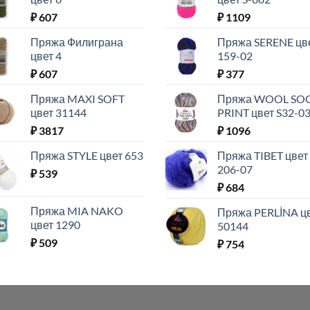
₽
607
₽
1109
Пряжа Филиграна
Пряжа SERENE цв
цвет 4
159-02
₽
607
₽
377
Пряжа MAXI SOFT
Пряжа WOOL SO
цвет 31144
PRINT цвет S32-0
₽
3817
₽
1096
Пряжа STYLE цвет 653
Пряжа TIBET цвет
206-07
₽
539
₽
684
Пряжа MIA NAKO
Пряжа PERLİNA ц
цвет 1290
50144
₽
509
₽
754