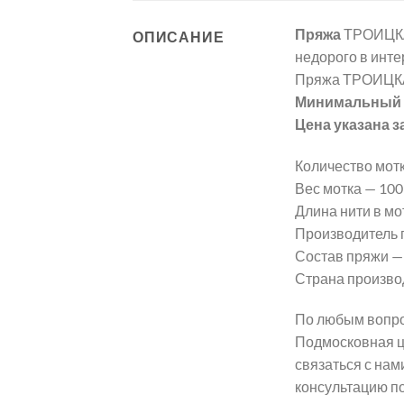
Пряжа
ТРОИЦКА
ОПИСАНИЕ
недорого в инте
Пряжа ТРОИЦКА
Минимальный з
Цена указана з
Количество мотк
Вес мотка — 100 г
Длина нити в мот
Производитель
Состав пряжи —
Страна произво
По любым вопро
Подмосковная ц
связаться с нам
консультацию п