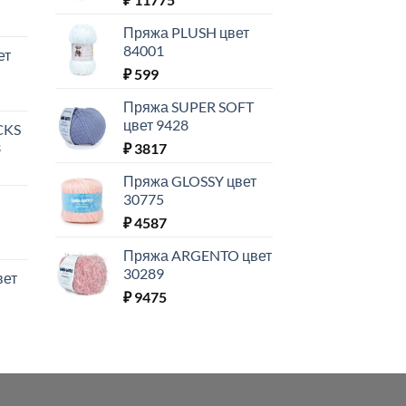
Пряжа PLUSH цвет
84001
ет
₽
599
Пряжа SUPER SOFT
цвет 9428
CKS
3
₽
3817
Пряжа GLOSSY цвет
30775
₽
4587
Пряжа ARGENTO цвет
30289
вет
₽
9475