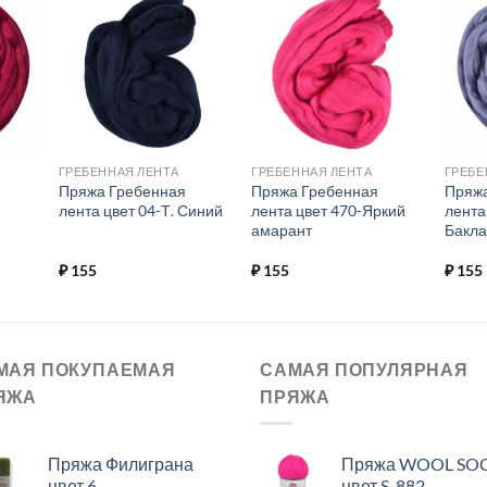
ь в
Добавить в
Добавить в
ое.
избранное.
избранное.
ГРЕБЕННАЯ ЛЕНТА
ГРЕБЕННАЯ ЛЕНТА
ГРЕБЕ
Пряжа Гребенная
Пряжа Гребенная
Пряжа
лента цвет 04-Т. Синий
лента цвет 470-Яркий
лента
амарант
Бакл
₽
155
₽
155
₽
155
МАЯ ПОКУПАЕМАЯ
САМАЯ ПОПУЛЯРНАЯ
ЯЖА
ПРЯЖА
Пряжа Филиграна
Пряжа WOOL SO
цвет 6
цвет S-882