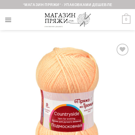
Skip
"МАГАЗИН ПРЯЖИ" - УПАКОВКАМИ ДЕШЕВЛЕ
to
content
0
Добавить в
избранное.