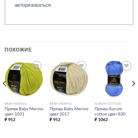
авторизоваться
.
ПОХОЖИЕ
Добавить в
Добавить в
Добавить в
избранное.
избранное.
избранное.
BABY MERINO
BABY MERINO
AURUM COTTON
Пряжа Baby Merino
Пряжа Baby Merino
Пряжа Aurum
цвет 1031
цвет 1017
cotton цвет 830
₽
952
₽
952
₽
1062