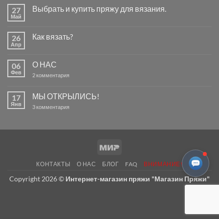
Выбрать и купить пряжу для вязания.
27
Май
Комментариев
к
нет
записи
Как вязать?
26
Выбрать
и
Апр
Комментариев
купить
к
нет
пряжу
записи
для
О НАС
06
Как
вязания.
вязать?
Фев
к
2 комментария
записи
О
НАС
МЫ ОТКРЫЛИСЬ!
17
Янв
к
3 комментария
записи
МЫ
ОТКРЫЛИСЬ!
Mir
КОНТАКТЫ
О НАС
БЛОГ
FAQ
ВНИМАНИЕ!
Copyright 2026 ©
Интернет-магазин пряжи "Магазин Пряжи"