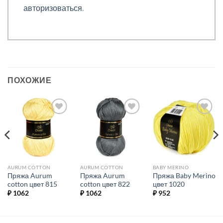
авторизоваться
.
ПОХОЖИЕ
Добавить в
Добавить в
Добавить в
избранное.
избранное.
избранное.
AURUM COTTON
AURUM COTTON
BABY MERINO
Пряжа Aurum
Пряжа Aurum
Пряжа Baby Merino
cotton цвет 815
cotton цвет 822
цвет 1020
₽
1062
₽
1062
₽
952