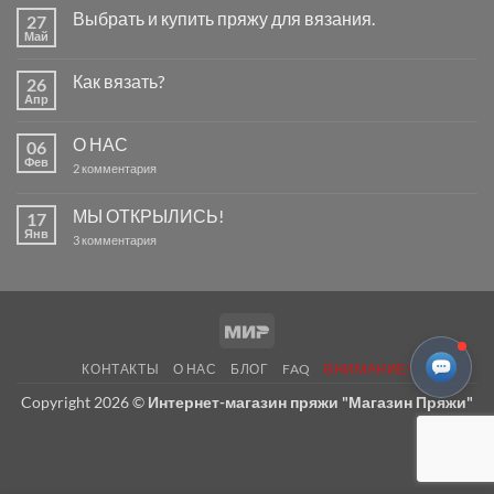
Выбрать и купить пряжу для вязания.
27
Май
Комментариев
к
нет
записи
Как вязать?
26
Выбрать
и
Апр
Комментариев
купить
к
нет
пряжу
записи
для
О НАС
06
Как
вязания.
вязать?
Фев
к
2 комментария
записи
О
НАС
МЫ ОТКРЫЛИСЬ!
17
Янв
к
3 комментария
записи
МЫ
ОТКРЫЛИСЬ!
Mir
КОНТАКТЫ
О НАС
БЛОГ
FAQ
ВНИМАНИЕ!
Copyright 2026 ©
Интернет-магазин пряжи "Магазин Пряжи"