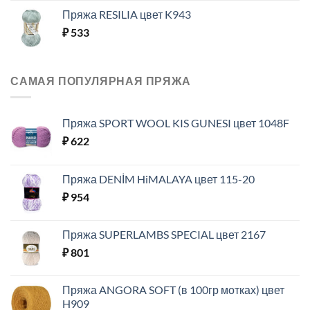
Пряжа RESILIA цвет K943
₽
533
САМАЯ ПОПУЛЯРНАЯ ПРЯЖА
Пряжа SPORT WOOL KIS GUNESI цвет 1048F
₽
622
Пряжа DENİM HiMALAYA цвет 115-20
₽
954
Пряжа SUPERLAMBS SPECIAL цвет 2167
₽
801
Пряжа ANGORA SOFT (в 100гр мотках) цвет
H909