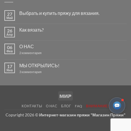
Выбрать и купить пряжу для вязания.
27
Май
Комментариев
к
нет
записи
Как вязать?
26
Выбрать
и
Апр
Комментариев
купить
к
нет
пряжу
записи
для
О НАС
06
Как
вязания.
вязать?
Фев
к
2 комментария
записи
О
НАС
МЫ ОТКРЫЛИСЬ!
17
Янв
к
3 комментария
записи
МЫ
ОТКРЫЛИСЬ!
Mir
КОНТАКТЫ
О НАС
БЛОГ
FAQ
ВНИМАНИЕ!
Copyright 2026 ©
Интернет-магазин пряжи "Магазин Пряжи"