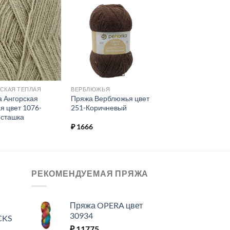
Добавить в
Добавить в
избранное.
избранное.
СКАЯ ТЕПЛАЯ
ВЕРБЛЮЖЬЯ
 Ангорская
Пряжа Верблюжья цвет
я цвет 1076-
251-Коричневый
сташка
₽
1666
РЕКОМЕНДУЕМАЯ ПРЯЖА
Пряжа OPERA цвет
30934
CKS
₽
11775