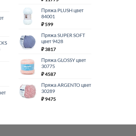
Пряжа PLUSH цвет
84001
ет
₽
599
Пряжа SUPER SOFT
цвет 9428
CKS
3
₽
3817
Пряжа GLOSSY цвет
30775
₽
4587
Пряжа ARGENTO цвет
30289
вет
₽
9475