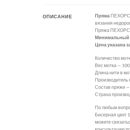
Пряжа
ПЕХОРСК
ОПИСАНИЕ
вязания недорог
Пряжа ПЕХОРСК
Минимальный з
Цена указана з
Количество мотк
Вес мотка — 100 г
Длина нити в мот
Производитель
Состав пряжи —
Страна произво
По любым вопро
Бисерная цвет 
можете связать
консультацию п