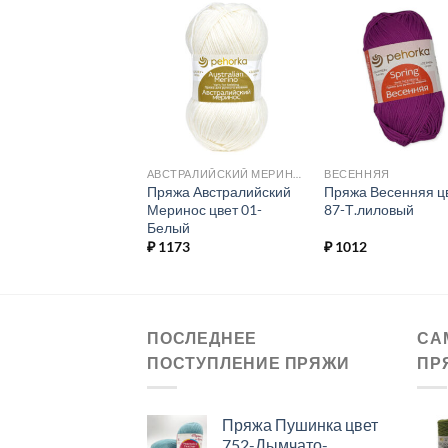
Добавить в
Добавить в
Добавит
избранное.
избранное.
избранн
АВСТРАЛИЙСКИЙ МЕРИНОС
АВСТРАЛИЙСКИЙ МЕРИНОС
ВЕСЕННЯЯ
а Австралийский
Пряжа Австралийский
Пряжа Весенняя ц
нос цвет 185-
Меринос цвет 01-
87-Т.лиловый
ляника
Белый
73
₽
1173
₽
1012
ПОСЛЕДНЕЕ
СА
ПОСТУПЛЕНИЕ ПРЯЖИ
ПР
Пряжа Пушинка цвет
752-Дымчато-