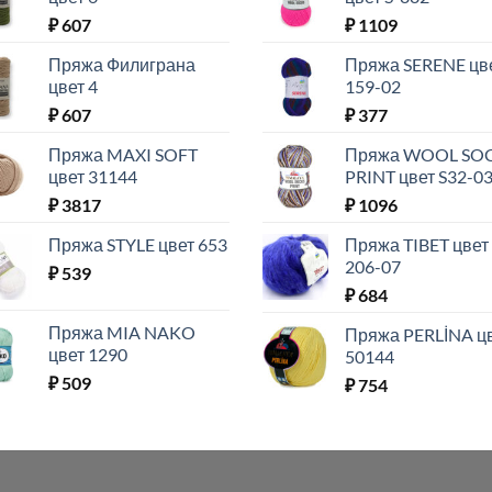
₽
607
₽
1109
Пряжа Филиграна
Пряжа SERENE цв
цвет 4
159-02
₽
607
₽
377
Пряжа MAXI SOFT
Пряжа WOOL SO
цвет 31144
PRINT цвет S32-0
₽
3817
₽
1096
Пряжа STYLE цвет 653
Пряжа TIBET цвет
206-07
₽
539
₽
684
Пряжа MIA NAKO
Пряжа PERLİNA ц
цвет 1290
50144
₽
509
₽
754