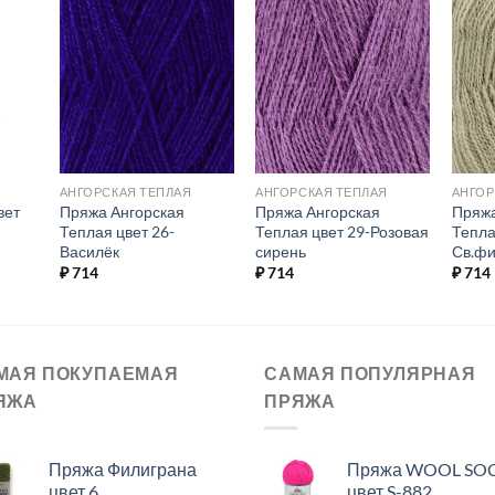
ь в
Добавить в
Добавить в
ое.
избранное.
избранное.
АНГОРСКАЯ ТЕПЛАЯ
АНГОРСКАЯ ТЕПЛАЯ
АНГОР
вет
Пряжа Ангорская
Пряжа Ангорская
Пряжа
Теплая цвет 26-
Теплая цвет 29-Розовая
Тепла
Василёк
сирень
Св.фи
₽
714
₽
714
₽
714
МАЯ ПОКУПАЕМАЯ
САМАЯ ПОПУЛЯРНАЯ
ЯЖА
ПРЯЖА
Пряжа Филиграна
Пряжа WOOL SO
цвет 6
цвет S-882