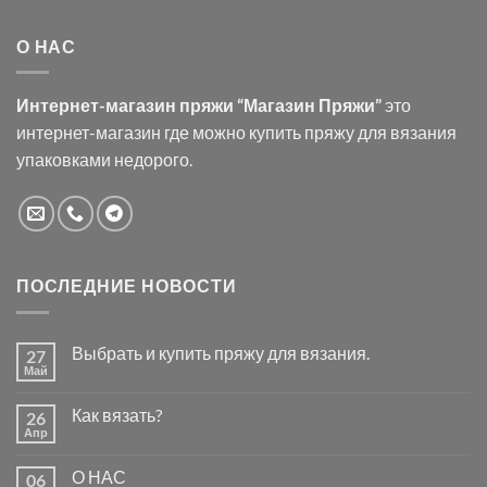
О НАС
Интернет-магазин пряжи “Магазин Пряжи”
это
интернет-магазин где можно купить пряжу для вязания
упаковками недорого.
ПОСЛЕДНИЕ НОВОСТИ
Выбрать и купить пряжу для вязания.
27
Май
Комментариев
к
нет
записи
Как вязать?
26
Выбрать
и
Апр
Комментариев
купить
к
нет
пряжу
записи
для
О НАС
06
Как