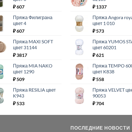
₽
607
₽
1337
Пряжа Филиграна
Пряжа Angora roy
цвет 4
цвет 1 010
₽
607
₽
573
Пряжа MAXI SOFT
Пряжа YUMOS ST
цвет 31144
цвет 60201
₽
3817
₽
621
Пряжа MIA NAKO
Пряжа TEMPO 60
цвет 1290
цвет K838
₽
509
₽
558
Пряжа RESILIA цвет
Пряжа VELVET цв
K943
90053
₽
533
₽
704
ПОСЛЕДНИЕ НОВОСТИ