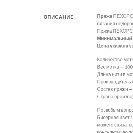
Пряжа
ПЕХОРСК
ОПИСАНИЕ
вязания недорог
Пряжа ПЕХОРСК
Минимальный з
Цена указана з
Количество мотк
Вес мотка — 100 г
Длина нити в мот
Производитель
Состав пряжи —
Страна произво
По любым вопро
Бисерная цвет 
можете связать
консультацию п