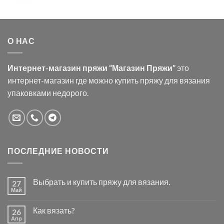
О НАС
Интернет-магазин пряжи “Магазин Пряжи”
это
интернет-магазин где можно купить пряжу для вязания
упаковками недорого.
ПОСЛЕДНИЕ НОВОСТИ
Выбрать и купить пряжу для вязания.
27
Май
Комментариев
к
нет
записи
Как вязать?
26
Выбрать
и
Апр
Комментариев