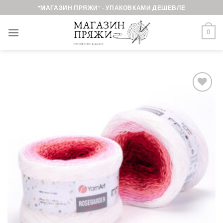
Skip
"МАГАЗИН ПРЯЖИ" - УПАКОВКАМИ ДЕШЕВЛЕ
to
content
0
Добавить в
избранное.