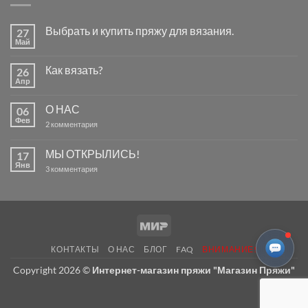
Выбрать и купить пряжу для вязания.
27
Май
Комментариев
к
нет
записи
Как вязать?
26
Выбрать
и
Апр
Комментариев
купить
к
нет
пряжу
записи
для
О НАС
06
Как
вязания.
вязать?
Фев
к
2 комментария
записи
О
НАС
МЫ ОТКРЫЛИСЬ!
17
Янв
к
3 комментария
записи
МЫ
ОТКРЫЛИСЬ!
Mir
КОНТАКТЫ
О НАС
БЛОГ
FAQ
ВНИМАНИЕ!
Copyright 2026 ©
Интернет-магазин пряжи "Магазин Пряжи"