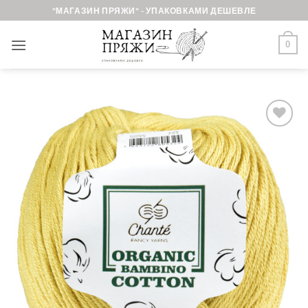
Skip
"МАГАЗИН ПРЯЖИ" - УПАКОВКАМИ ДЕШЕВЛЕ
to
content
0
Добавить в
избранное.