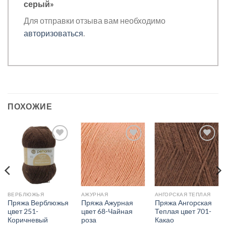
серый»
Для отправки отзыва вам необходимо
авторизоваться
.
ПОХОЖИЕ
Добавить в
Добавить в
Добавить в
избранное.
избранное.
избранное.
ВЕРБЛЮЖЬЯ
АЖУРНАЯ
АНГОРСКАЯ ТЕПЛАЯ
Пряжа Верблюжья
Пряжа Ажурная
Пряжа Ангорская
цвет 251-
цвет 68-Чайная
Теплая цвет 701-
Коричневый
роза
Какао