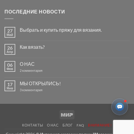
ПОСЛЕДНИЕ НОВОСТИ
Выбрать и купить пряжу для вязания.
27
Май
Комментариев
к
нет
записи
Как вязать?
26
Выбрать
и
Апр
Комментариев
купить
к
нет
пряжу
записи
для
О НАС
06
Как
вязания.
вязать?
Фев
к
2 комментария
записи
О
НАС
МЫ ОТКРЫЛИСЬ!
17
Янв
к
3 комментария
записи
МЫ
ОТКРЫЛИСЬ!
Mir
КОНТАКТЫ
О НАС
БЛОГ
FAQ
ВНИМАНИЕ!