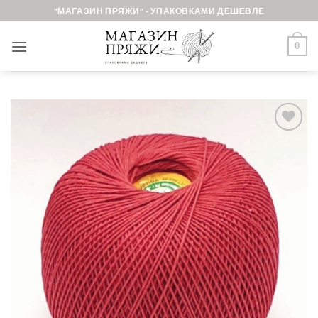
Skip
"МАГАЗИН ПРЯЖИ" - УПАКОВКАМИ ДЕШЕВЛЕ
to
content
0
Добавить в
избранное.