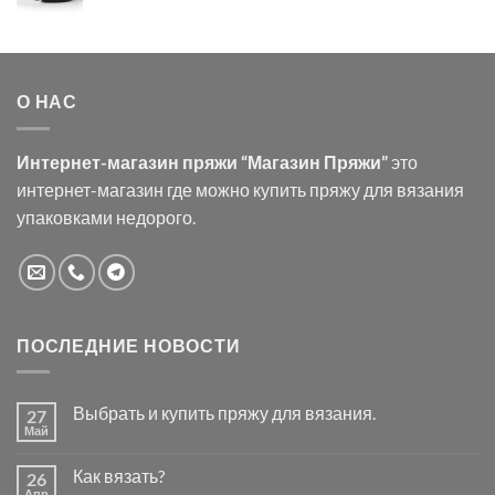
О НАС
Интернет-магазин пряжи “Магазин Пряжи”
это
интернет-магазин где можно купить пряжу для вязания
упаковками недорого.
ПОСЛЕДНИЕ НОВОСТИ
Выбрать и купить пряжу для вязания.
27
Май
Комментариев
к
нет
записи
Как вязать?
26
Выбрать
и
Апр