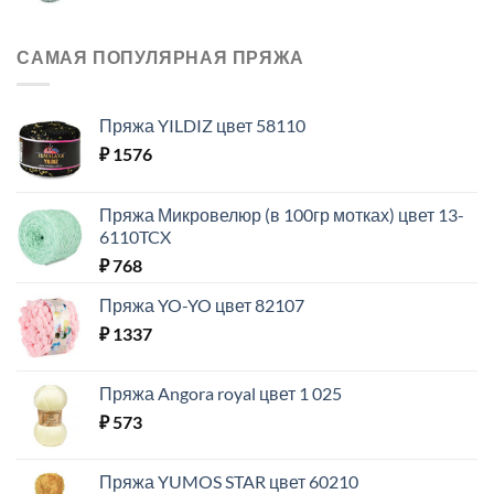
САМАЯ ПОПУЛЯРНАЯ ПРЯЖА
Пряжа YILDIZ цвет 58110
₽
1576
Пряжа Микровелюр (в 100гр мотках) цвет 13-
6110TCX
₽
768
Пряжа YO-YO цвет 82107
₽
1337
Пряжа Angora royal цвет 1 025
₽
573
Пряжа YUMOS STAR цвет 60210