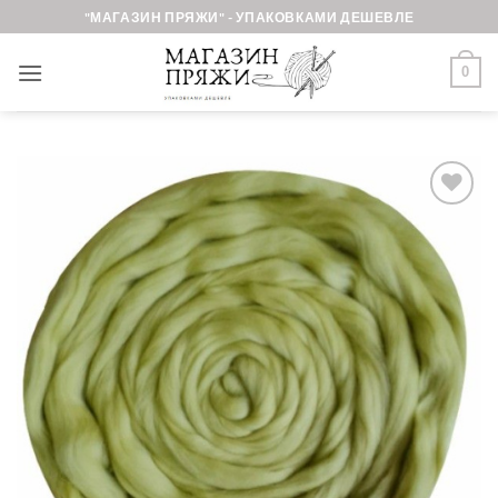
Skip
"МАГАЗИН ПРЯЖИ" - УПАКОВКАМИ ДЕШЕВЛЕ
to
content
0
Добавить в
избранное.