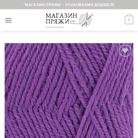
Skip
"МАГАЗИН ПРЯЖИ" - УПАКОВКАМИ ДЕШЕВЛЕ
to
content
0
Добавить в
избранное.