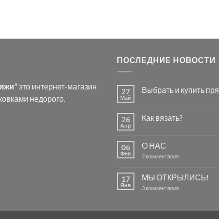
ПОСЛЕДНИЕ НОВОСТИ
ряжи”
это интернет-магазин
Выбрать и купить пря
27
ковками недорого.
Май
Комментариев
к
нет
записи
Как вязать?
26
Выбрать
и
Апр
Комментариев
купить
к
нет
пряжу
записи
для
О НАС
06
Как
вязания.
вязать?
Фев
к
2 комментария
записи
О
НАС
МЫ ОТКРЫЛИСЬ!
17
Янв
к
3 комментария
записи
МЫ
ОТКРЫЛИСЬ!