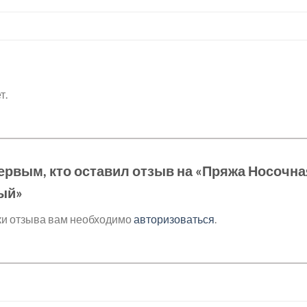
т.
ервым, кто оставил отзыв на «Пряжа Носочна
ый»
ки отзыва вам необходимо
авторизоваться
.