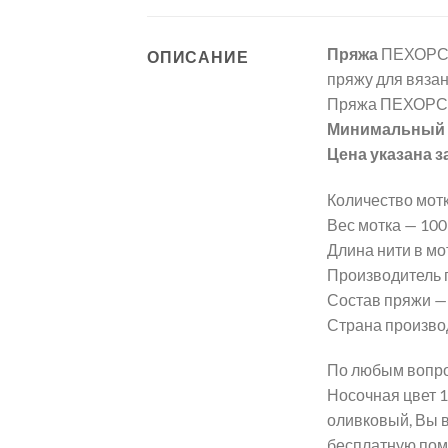
Пряжа
ПЕХОРСК
ОПИСАНИЕ
пряжу для вязан
Пряжа ПЕХОРСК
Минимальный з
Цена указана з
Количество мотк
Вес мотка — 100 г
Длина нити в мот
Производитель
Состав пряжи —
Страна произво
По любым вопро
Носочная цвет 
оливковый, Вы в
бесплатную по