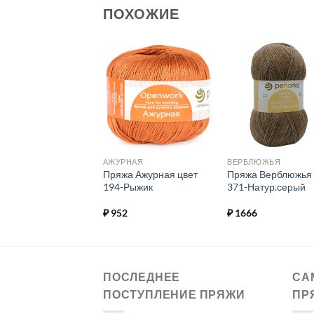
ПОХОЖИЕ
Добавить в
Добавить в
Добавит
избранное.
избранное.
избранн
РСКАЯ ТЕПЛАЯ
АЖУРНАЯ
ВЕРБЛЮЖЬЯ
а Ангорская
Пряжа Ажурная цвет
Пряжа Верблюжья 
ая цвет 01-Белый
194-Рыжик
371-Натур.серый
4
₽
952
₽
1666
ПОСЛЕДНЕЕ
СА
ПОСТУПЛЕНИЕ ПРЯЖИ
ПР