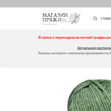
Skip
to
content
ГЛАВ
В связи с переходом на летний график ра
Актуальное расписан
Заказы интернет-магазина принимаются бе