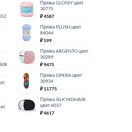
Пряжа GLOSSY цвет
30775
452
₽
4587
Пряжа PLUSH цвет
84044
₽
599
Пряжа ARGENTO цвет
30289
S08
₽
9475
Пряжа OPERA цвет
30934
ет
₽
11775
Пряжа SILK MOHAIR
цвет 6037
ет
₽
4617