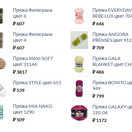
Пряжа Филиграна
Пряжа EVERYDAY
цвет 6
BEBE LUX цвет 70
₽
607
₽
646
Пряжа Филиграна
Пряжа ANGORA
цвет 4
PRENSES цвет 912
₽
607
₽
709
Пряжа MAXI SOFT
Пряжа GALA
цвет 31144
BLANKET цвет CH
₽
3817
₽
486
Пряжа STYLE цвет 653
Пряжа BONITO цв
949
₽
539
₽
799
Пряжа MIA NAKO
Пряжа GALAXY цв
цвет 1290
310-04
₽
509
₽
1172