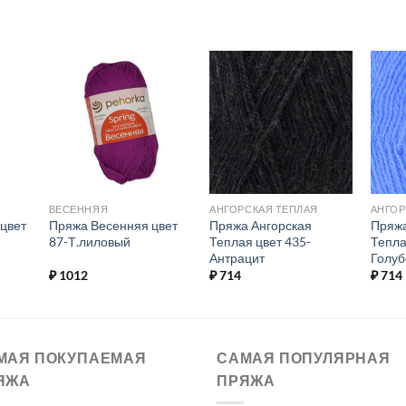
ь в
Добавить в
Добавить в
ое.
избранное.
избранное.
ВЕСЕННЯЯ
АНГОРСКАЯ ТЕПЛАЯ
АНГОР
цвет
Пряжа Весенняя цвет
Пряжа Ангорская
Пряжа
87-Т.лиловый
Теплая цвет 435-
Тепла
Антрацит
Голуб
₽
1012
₽
714
₽
714
МАЯ ПОКУПАЕМАЯ
САМАЯ ПОПУЛЯРНАЯ
ЯЖА
ПРЯЖА