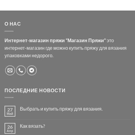
О НАС
Интернет-магазин пряжи “Магазин Пряжи”
это
интернет-магазин где можно купить пряжу для вязания
упаковками недорого.
ПОСЛЕДНИЕ НОВОСТИ
Выбрать и купить пряжу для вязания.
27
Май
Комментариев
к
нет
записи
Как вязать?
26
Выбрать
и
Апр
Комментариев
купить