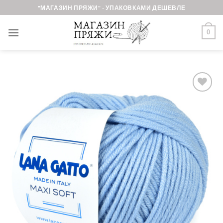
Skip
"МАГАЗИН ПРЯЖИ" - УПАКОВКАМИ ДЕШЕВЛЕ
to
content
0
Добавить в
избранное.