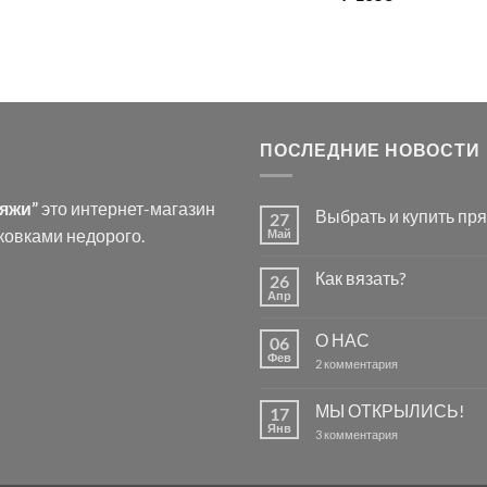
ПОСЛЕДНИЕ НОВОСТИ
ряжи”
это интернет-магазин
Выбрать и купить пря
27
ковками недорого.
Май
Комментариев
к
нет
записи
Как вязать?
26
Выбрать
и
Апр
Комментариев
купить
к
нет
пряжу
записи
для
О НАС
06
Как
вязания.
вязать?
Фев
к
2 комментария
записи
О
НАС
МЫ ОТКРЫЛИСЬ!
17
Янв
к
3 комментария
записи
МЫ
ОТКРЫЛИСЬ!