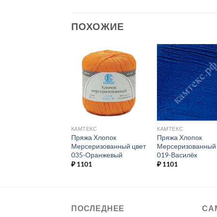
ПОХОЖИЕ
Добавить в
Добавить в
Добавит
избранное.
избранное.
избранн
ДИ
КАМТЕКС
КАМТЕКС
а Денди цвет 019-
Пряжа Хлопок
Пряжа Хлопок
илёк
Мерсеризованный цвет
Мерсеризованный 
035-Оранжевый
019-Василёк
01
₽
1101
₽
1101
ПОСЛЕДНЕЕ
СА