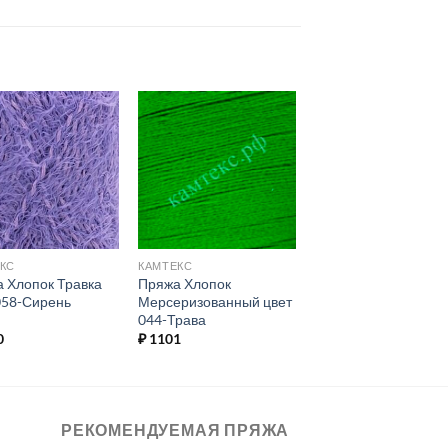
Добавить в
Добавить в
избранное.
избранное.
КС
КАМТЕКС
 Хлопок Травка
Пряжа Хлопок
058-Сирень
Мерсеризованный цвет
044-Трава
0
₽
1101
РЕКОМЕНДУЕМАЯ ПРЯЖА