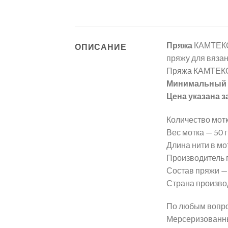
Пряжа
КАМТЕКС
ОПИСАНИЕ
пряжу для вязан
Пряжа КАМТЕКС
Минимальный з
Цена указана з
Количество мотк
Вес мотка — 50 гр
Длина нити в мот
Производитель
Состав пряжи —
Страна произво
По любым вопро
Мерсеризованны