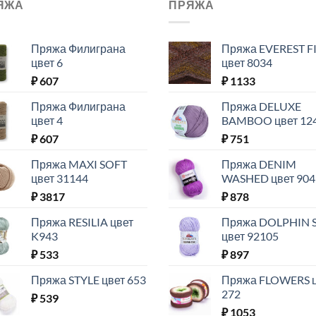
ЯЖА
ПРЯЖА
Пряжа Филиграна
Пряжа EVEREST F
цвет 6
цвет 8034
₽
607
₽
1133
Пряжа Филиграна
Пряжа DELUXE
цвет 4
BAMBOO цвет 12
₽
607
₽
751
Пряжа MAXI SOFT
Пряжа DENIM
цвет 31144
WASHED цвет 904
₽
3817
₽
878
Пряжа RESILIA цвет
Пряжа DOLPHIN 
K943
цвет 92105
₽
533
₽
897
Пряжа STYLE цвет 653
Пряжа FLOWERS 
272
₽
539
₽
1053