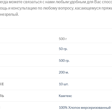
егда можете связаться с нами любым удобным для Вас спосо
ощь и консультацию по любому вопросу, касающемуся пр
 незрелый.
500 г
50 гр.
500 гр.
200 м.
КЕ
10 шт.
ЛЬ
Камтекс
И
100% Хлопок мерсеризованный