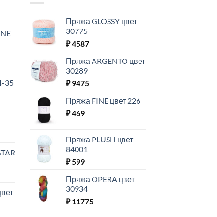
Пряжа GLOSSY цвет
30775
INE
₽
4587
Пряжа ARGENTO цвет
30289
4-35
₽
9475
Пряжа FINE цвет 226
₽
469
Пряжа PLUSH цвет
84001
STAR
₽
599
Пряжа OPERA цвет
30934
цвет
₽
11775