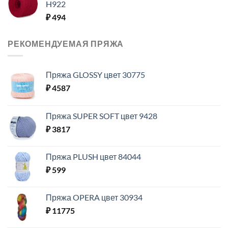
H922
₽
494
РЕКОМЕНДУЕМАЯ ПРЯЖА
Пряжа GLOSSY цвет 30775
₽
4587
Пряжа SUPER SOFT цвет 9428
₽
3817
Пряжа PLUSH цвет 84044
₽
599
Пряжа OPERA цвет 30934
₽
11775