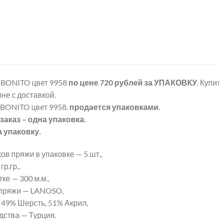
BONITO цвет 9958
по цене 720 рублей
за УПАКОВКУ
. Куп
не с доставкой.
BONITO цвет 9958,
продается упаковками.
аказ – одна упаковка.
а упаковку.
ов пряжи в упаковке — 5 шт.,
р.гр.,
ке — 300 м.м.,
 пряжи — LANOSO,
 49% Шерсть, 51% Акрил,
дства — Турция.