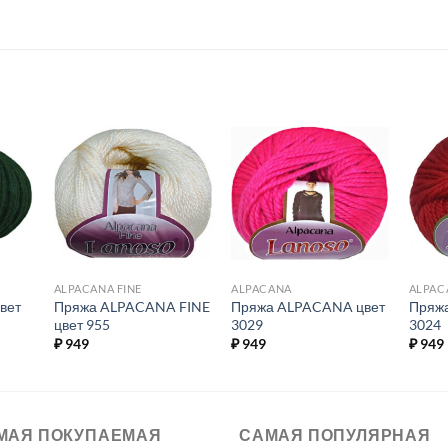
ь в
Добавить в
Добавить в
ое.
избранное.
избранное.
ALPACANA FINE
ALPACANA
ALPAC
вет
Пряжа ALPACANA FINE
Пряжа ALPACANA цвет
Пряж
цвет 955
3029
3024
₽
949
₽
949
₽
949
МАЯ ПОКУПАЕМАЯ
САМАЯ ПОПУЛЯРНАЯ