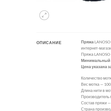
Пряжа
LANOSO 
ОПИСАНИЕ
интернет-магази
Пряжа LANOSO 
Минимальный з
Цена указана з
Количество мотк
Вес мотка — 100 г
Длина нити в мот
Производитель
Состав пряжи —
Страна произво