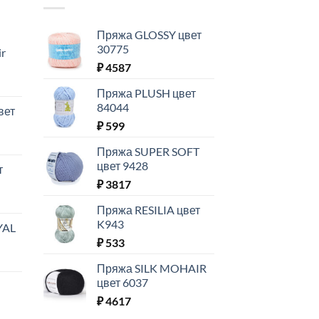
Пряжа GLOSSY цвет
30775
ir
₽
4587
Пряжа PLUSH цвет
84044
вет
₽
599
Пряжа SUPER SOFT
цвет 9428
т
₽
3817
Пряжа RESILIA цвет
K943
YAL
₽
533
Пряжа SILK MOHAIR
цвет 6037
₽
4617