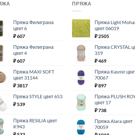
ЯЖА
ПРЯЖА
Пряжа Филиграна
Пряжа Light Moha
цвет 6
цвет 06019
₽
607
₽
2505
Пряжа Филиграна
Пряжа CRYSTAL ц
цвет 4
319
₽
607
₽
469
Пряжа MAXI SOFT
Пряжа Kasmir цве
цвет 31144
70067
₽
3817
₽
897
Пряжа STYLE цвет 653
Пряжа PLUSH RO
цвет 17
₽
539
₽
738
Пряжа RESILIA цвет
Пряжа Alara цвет
K943
70059
₽
533
₽
1019