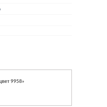
л
цвет 9958»