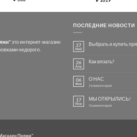
ПОСЛЕДНИЕ НОВОСТИ
ряжи”
это интернет-магазин
Выбрать и купить пря
27
ковками недорого.
Май
Комментариев
к
нет
записи
Как вязать?
26
Выбрать
и
Апр
Комментариев
купить
к
нет
пряжу
записи
для
О НАС
06
Как
вязания.
вязать?
Фев
к
2 комментария
записи
О
НАС
МЫ ОТКРЫЛИСЬ!
17
Янв
к
3 комментария
записи
МЫ
ОТКРЫЛИСЬ!
"Магазин Пряжи"