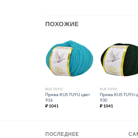
ПОХОЖИЕ
Добавить в
Добавить в
Добавит
избранное.
избранное.
избранн
OSO
KUS TUYU
KUS TUYU
жа LANOSO LINO
Пряжа KUS TUYU цвет
Пряжа KUS TUYU ц
 932
916
930
8
₽
1041
₽
1041
ПОСЛЕДНЕЕ
СА