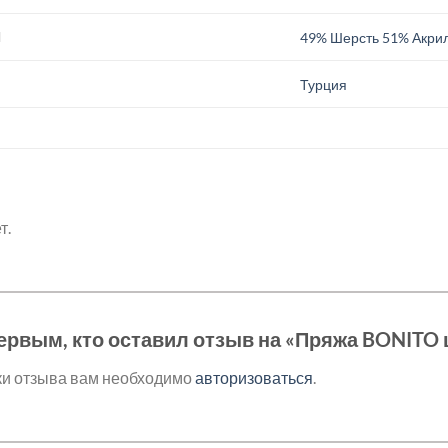
И
49% Шерсть 51% Акри
.
Турция
т.
ервым, кто оставил отзыв на «Пряжа BONITO 
ки отзыва вам необходимо
авторизоваться
.