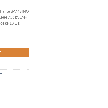
hanté BAMBINO
цене 756 рублей
овке 10 шт.
MBINO COTTON XL цвет 2025XL
У
té