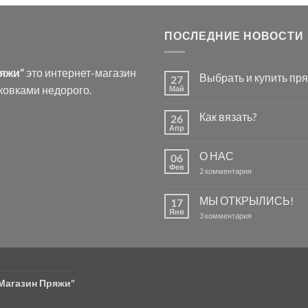
ПОСЛЕДНИЕ НОВОСТИ
ряжи”
это интернет-магазин
Выбрать и купить пря
27
ковками недорого.
Май
Комментариев
к
нет
записи
Как вязать?
26
Выбрать
и
Апр
Комментариев
купить
к
нет
пряжу
записи
для
О НАС
06
Как
вязания.
вязать?
Фев
к
2 комментария
записи
О
НАС
МЫ ОТКРЫЛИСЬ!
17
Янв
к
3 комментария
записи
МЫ
ОТКРЫЛИСЬ!
"Магазин Пряжи"