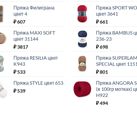
Пряжа Филиграна
Пряжа SPORT W
цвет 4
цвет 3641
₽
607
₽
661
Пряжа MAXI SOFT
Пряжа BAMBUS ц
цвет 31144
236-23
₽
3817
₽
698
Пряжа RESILIA цвет
Пряжа SUPERLA
K943
SPECIAL цвет 115
₽
533
₽
801
Пряжа STYLE цвет 653
Пряжа ANGORA 
(в 100гр мотках) ц
₽
539
H922
₽
494