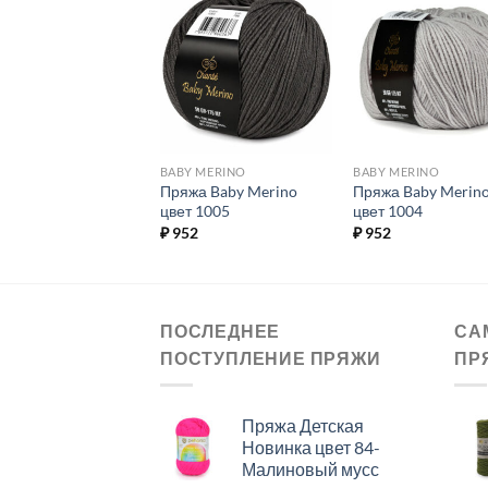
Добавить в
Добавить в
Добавит
избранное.
избранное.
избранн
 MERINO
BABY MERINO
BABY MERINO
а Baby Merino
Пряжа Baby Merino
Пряжа Baby Merin
 1022
цвет 1005
цвет 1004
2
₽
952
₽
952
ПОСЛЕДНЕЕ
СА
ПОСТУПЛЕНИЕ ПРЯЖИ
ПР
Пряжа Детская
Новинка цвет 84-
Малиновый мусс