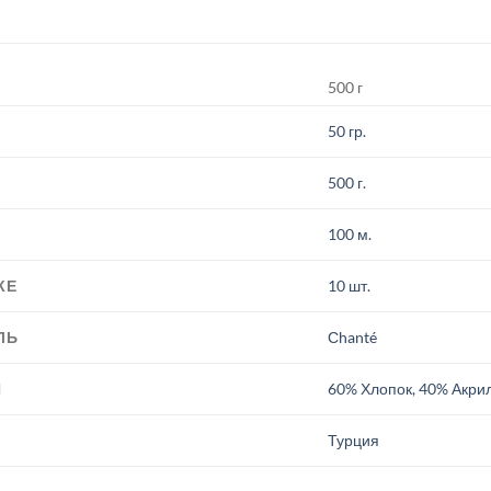
500 г
50 гр.
500 г.
100 м.
КЕ
10 шт.
ЛЬ
Сhanté
И
60% Хлопок, 40% Акри
.
Турция