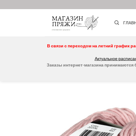
Skip
to
content
ГЛАВ
В связи с переходом на летний график ра
Актуальное расписан
Заказы интернет-магазина принимаются бе