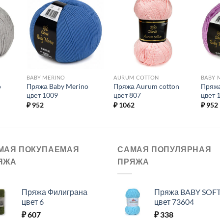
ь в
Добавить в
Добавить в
ое.
избранное.
избранное.
BABY MERINO
AURUM COTTON
BABY 
o
Пряжа Baby Merino
Пряжа Aurum cotton
Пряжа
цвет 1009
цвет 807
цвет 
₽
952
₽
1062
₽
952
МАЯ ПОКУПАЕМАЯ
САМАЯ ПОПУЛЯРНАЯ
ЯЖА
ПРЯЖА
Пряжа Филиграна
Пряжа BABY SOF
цвет 6
цвет 73604
₽
607
₽
338