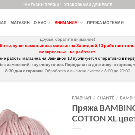
"МАГАЗИН ПРЯЖИ" - УПАКОВКАМИ ДЕШЕВЛЕ
НАЯ
МАГАЗИН
О НАС
ВНИМАНИЕ!
ПРЯЖА МОТКАМИ
Друзья, обратите внимание!
боты, пункт самовывоза магазин на Завидной,10 работает только 
воскресенье - не работает.
ие работы магазина на Завидной 10 публикуется оперативно в перв
з изменений, круглосуточно. Передача на доставку: вторник, ч
8:30 дня отправки
. Обработка и выписка счетов с 8:00 до 20:00
ГЛАВНАЯ
/
CHANTÉ
/
BAMBI
Пряжа BAMBIN
Добавить в
COTTON XL цве
избранное.