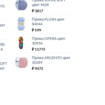
цвет 9428
OOL
₽
3817
Пряжа PLUSH цвет
84044
вет
₽
599
Пряжа OPERA цвет
30934
MBS
16
₽
11775
Пряжа ARGENTO цвет
30289
SOFT
вет
₽
9475