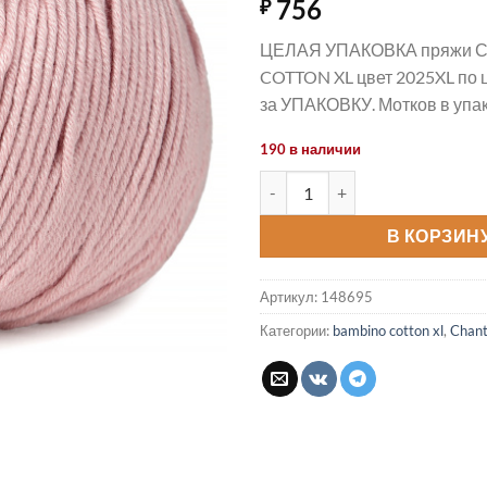
756
₽
ЦЕЛАЯ УПАКОВКА пряжи С
COTTON XL цвет 2025XL по 
за УПАКОВКУ. Мотков в упак
190 в наличии
Количество товара Пряжа BA
В КОРЗИН
Артикул:
148695
Категории:
bambino cotton xl
,
Chan