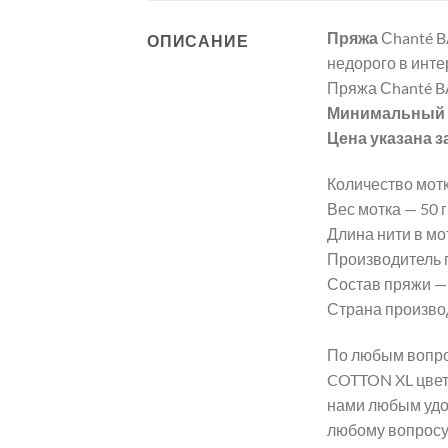
Пряжа
Сhanté 
ОПИСАНИЕ
недорого в инте
Пряжа Сhanté 
Минимальный з
Цена указана з
Количество мотк
Вес мотка — 50 гр
Длина нити в мот
Производитель 
Состав пряжи —
Страна произво
По любым вопро
COTTON XL цвет 
нами любым удо
любому вопросу