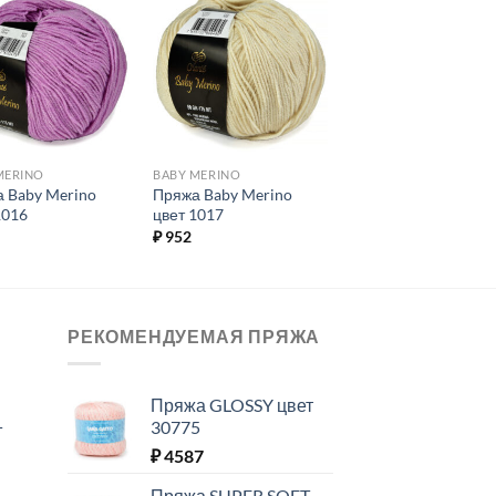
Добавить в
Добавить в
избранное.
избранное.
MERINO
BABY MERINO
 Baby Merino
Пряжа Baby Merino
1016
цвет 1017
₽
952
РЕКОМЕНДУЕМАЯ ПРЯЖА
Пряжа GLOSSY цвет
30775
T
₽
4587
Пряжа SUPER SOFT