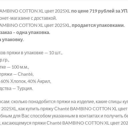
BAMBINO COTTON XL цвет 2025XL
по цене 719 рублей
за У
рнет-магазине с доставкой.
BAMBINO COTTON XL цвет 2025XL,
продается упаковками.
аказ – одна упаковка.
а упаковку.
ов пряжи в упаковке — 10 шт.,
.гр.,
ке — 100 м.м.,
пряжи — Сhanté,
 60% Хлопок, 40% Акрил,
дства — Турция.
сам: сколько понадобится пряжи на изделие, какие спицы к
2025XL, как купить пряжу Сhanté BAMBINO COTTON XL цвет 
бным для Вас способом указанным в контактах и получить б
, касающемуся пряжи Сhanté BAMBINO COTTON XL цвет 202