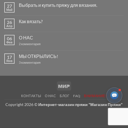
Выбрать и купить пряжу для вязания.
27
Май
Комментариев
к
нет
записи
Как вязать?
26
Выбрать
и
Апр
Комментариев
купить
к
нет
пряжу
записи
для
О НАС
06
Как
вязания.
вязать?
Фев
к
2 комментария
записи
О
НАС
МЫ ОТКРЫЛИСЬ!
17
Янв
к
3 комментария
записи
МЫ
ОТКРЫЛИСЬ!
Mir
КОНТАКТЫ
О НАС
БЛОГ
FAQ
ВНИМАНИЕ!
Copyright 2026 ©
Интернет-магазин пряжи "Магазин Пряжи"