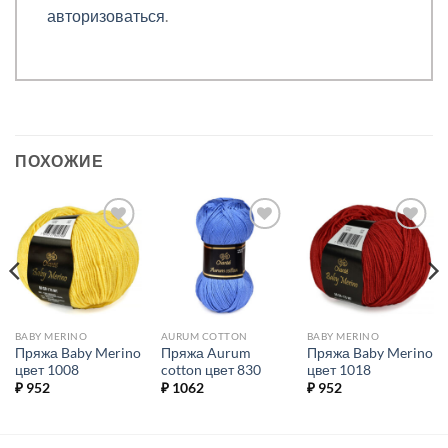
авторизоваться
.
ПОХОЖИЕ
Добавить в
Добавить в
Добавить в
избранное.
избранное.
избранное.
BABY MERINO
AURUM COTTON
BABY MERINO
Пряжа Baby Merino
Пряжа Aurum
Пряжа Baby Merino
цвет 1008
cotton цвет 830
цвет 1018
₽
952
₽
1062
₽
952