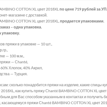
BAMBINO COTTON XL цвет 2018XL
по цене 719 рублей
за У
рнет-магазине с доставкой.
BAMBINO COTTON XL цвет 2018XL,
продается упаковками.
аказ – одна упаковка.
а упаковку.
ов пряжи в упаковке — 10 шт.,
.гр.,
ке — 100 м.м.,
пряжи — Сhanté,
 60% Хлопок, 40% Акрил,
дства — Турция.
сам: сколько понадобится пряжи на изделие, какие спицы к
2018XL, как купить пряжу Сhanté BAMBINO COTTON XL цвет 
бным для Вас способом указанным в контактах и получить б
, касающемуся пряжи Сhanté BAMBINO COTTON XL цвет 201