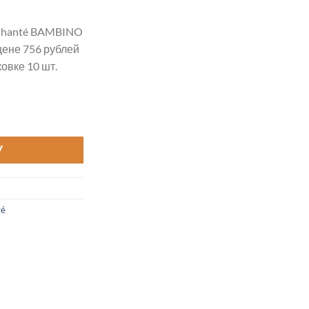
hanté BAMBINO
цене 756 рублей
овке 10 шт.
MBINO COTTON XL цвет 2018XL
У
té