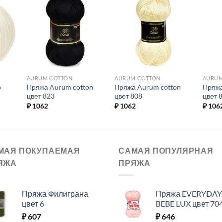
ь в
Добавить в
Добавить в
ое.
избранное.
избранное.
AURUM COTTON
AURUM COTTON
AURUM
o
Пряжа Aurum cotton
Пряжа Aurum cotton
Пряжа
цвет 823
цвет 808
цвет 
₽
1062
₽
1062
₽
106
МАЯ ПОКУПАЕМАЯ
САМАЯ ПОПУЛЯРНАЯ
ЯЖА
ПРЯЖА
Пряжа Филиграна
Пряжа EVERYDAY
цвет 6
BEBE LUX цвет 70
₽
607
₽
646