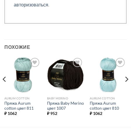
авторизоваться
.
ПОХОЖИЕ
Добавить в
Добавить в
Добавить в
избранное.
избранное.
избранное.
AURUM COTTON
BABY MERINO
AURUM COTTON
Пряжа Aurum
Пряжа Baby Merino
Пряжа Aurum
cotton цвет 811
цвет 1007
cotton цвет 810
₽
1062
₽
952
₽
1062