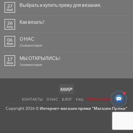
Выбрать и купить пряжу для вязания.
27
Май
Комментариев
к
нет
записи
Как вязать?
26
Выбрать
и
Апр
Комментариев
купить
к
нет
пряжу
записи
для
О НАС
06
Как
вязания.
вязать?
Фев
к
2 комментария
записи
О
НАС
МЫ ОТКРЫЛИСЬ!
17
Янв
к
3 комментария
записи
МЫ
ОТКРЫЛИСЬ!
Mir
КОНТАКТЫ
О НАС
БЛОГ
FAQ
ВНИМАНИЕ!
Copyright 2026 ©
Интернет-магазин пряжи "Магазин Пряжи"