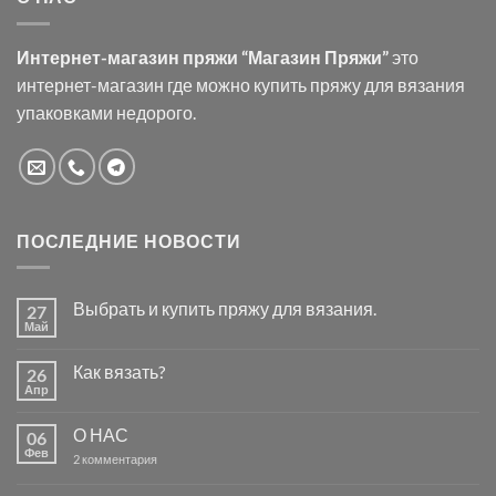
Интернет-магазин пряжи “Магазин Пряжи”
это
интернет-магазин где можно купить пряжу для вязания
упаковками недорого.
ПОСЛЕДНИЕ НОВОСТИ
Выбрать и купить пряжу для вязания.
27
Май
Комментариев
к
нет
записи
Как вязать?
26
Выбрать
и
Апр
Комментариев
купить
к
нет
пряжу
записи
для
О НАС
06
Как
вязания.
вязать?
Фев
к
2 комментария
записи
О