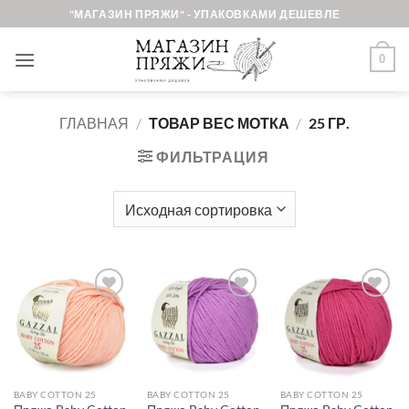
Skip
"МАГАЗИН ПРЯЖИ" - УПАКОВКАМИ ДЕШЕВЛЕ
to
content
0
ГЛАВНАЯ
/
ТОВАР ВЕС МОТКА
/
25 ГР.
ФИЛЬТРАЦИЯ
Добавить в
Добавить в
Добавить в
избранное.
избранное.
избранное.
BABY COTTON 25
BABY COTTON 25
BABY COTTON 25