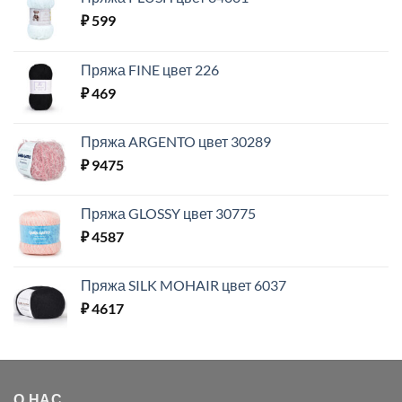
₽
599
Пряжа FINE цвет 226
₽
469
Пряжа ARGENTO цвет 30289
₽
9475
Пряжа GLOSSY цвет 30775
₽
4587
Пряжа SILK MOHAIR цвет 6037
₽
4617
О НАС