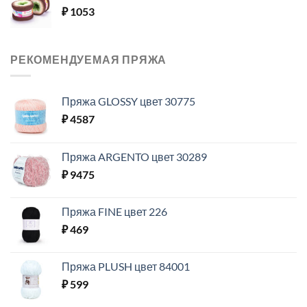
₽
1053
РЕКОМЕНДУЕМАЯ ПРЯЖА
Пряжа GLOSSY цвет 30775
₽
4587
Пряжа ARGENTO цвет 30289
₽
9475
Пряжа FINE цвет 226
₽
469
Пряжа PLUSH цвет 84001
₽
599