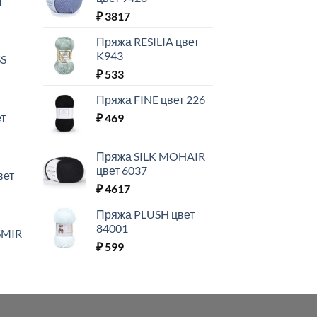
т
₽
3817
Пряжа RESILIA цвет
K943
SS
₽
533
Пряжа FINE цвет 226
т
₽
469
Пряжа SILK MOHAIR
цвет 6037
вет
₽
4617
Пряжа PLUSH цвет
84001
SMIR
₽
599