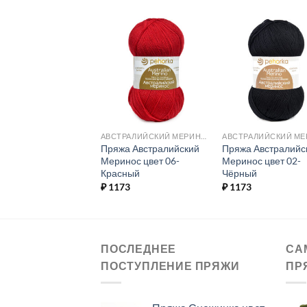
Добавить в
Добавить в
Добавит
избранное.
избранное.
избранн
РНАЯ
АВСТРАЛИЙСКИЙ МЕРИНОС
а Ажурная цвет
Пряжа Австралийский
Пряжа Австралийс
-Рыжик
Меринос цвет 06-
Меринос цвет 02-
Красный
Чёрный
2
₽
1173
₽
1173
ПОСЛЕДНЕЕ
СА
ПОСТУПЛЕНИЕ ПРЯЖИ
ПР