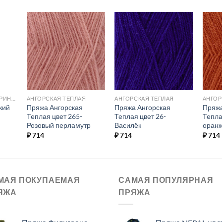
ь в
Добавить в
Добавить в
ое.
избранное.
избранное.
АВСТРАЛИЙСКИЙ МЕРИНОС
АНГОРСКАЯ ТЕПЛАЯ
АНГОРСКАЯ ТЕПЛАЯ
АНГОР
кий
Пряжа Ангорская
Пряжа Ангорская
Пряжа
Теплая цвет 265-
Теплая цвет 26-
Тепла
Розовый перламутр
Василёк
оран
₽
714
₽
714
₽
714
МАЯ ПОКУПАЕМАЯ
САМАЯ ПОПУЛЯРНАЯ
ЯЖА
ПРЯЖА