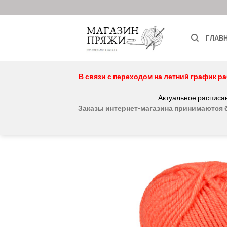
Skip
to
content
ГЛАВ
В связи с переходом на летний график ра
Актуальное расписан
Заказы интернет-магазина принимаются бе