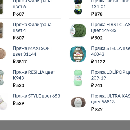
Пряжа Филиграна
Пряжа NEPAL цве
цвет 6
134-01
₽
607
₽
878
Пряжа Филиграна
Пряжа FIRST CLA
цвет 4
цвет 149-33
₽
607
₽
902
Пряжа MAXI SOFT
Пряжа STELLA цве
цвет 31144
46043
₽
3817
₽
1122
Пряжа RESILIA цвет
Пряжа LOLİPOP ц
K943
209-19
₽
533
₽
741
Пряжа STYLE цвет 653
Пряжа ULTRA KA
цвет 56813
₽
539
₽
929