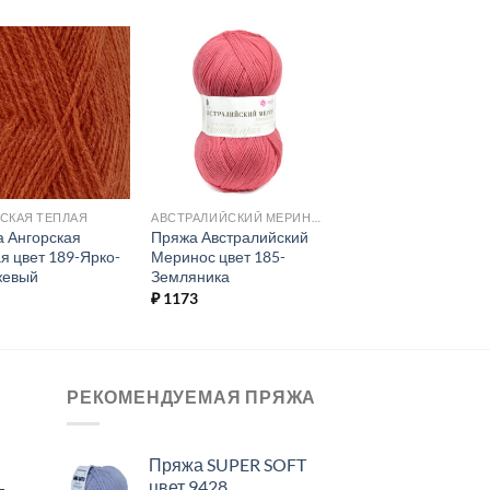
Добавить в
Добавить в
избранное.
избранное.
СКАЯ ТЕПЛАЯ
АВСТРАЛИЙСКИЙ МЕРИНОС
 Ангорская
Пряжа Австралийский
я цвет 189-Ярко-
Меринос цвет 185-
жевый
Земляника
₽
1173
РЕКОМЕНДУЕМАЯ ПРЯЖА
Пряжа SUPER SOFT
цвет 9428