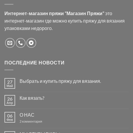
Интернет-магазин пряжи “Магазин Пряжи”
это
интернет-магазин где можно купить пряжу для вязания
упаковками недорого.
ПОСЛЕДНИЕ НОВОСТИ
Выбрать и купить пряжу для вязания.
27
Май
Комментариев
к
нет
записи
Как вязать?
26
Выбрать
и
Апр
Комментариев
купить
к
нет
пряжу
записи
для
О НАС
06
Как
вязания.
вязать?
Фев
к
2 комментария
записи
О
НАС