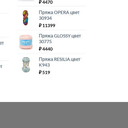
₽
4470
Пряжа OPERA цвет
30934
₽
11399
Пряжа GLOSSY цвет
30775
ет
₽
4440
Пряжа RESILIA цвет
K943
т
₽
519