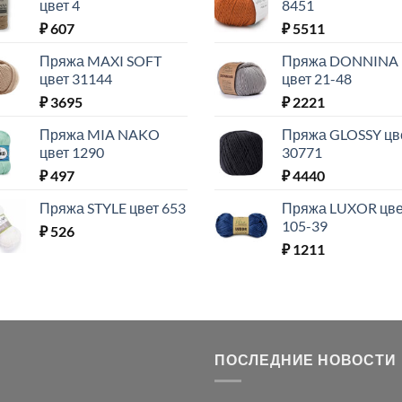
цвет 4
8451
₽
607
₽
5511
Пряжа MAXI SOFT
Пряжа DONNINA
цвет 31144
цвет 21-48
₽
3695
₽
2221
Пряжа MIA NAKO
Пряжа GLOSSY цв
цвет 1290
30771
₽
497
₽
4440
Пряжа STYLE цвет 653
Пряжа LUXOR цве
105-39
₽
526
₽
1211
ПОСЛЕДНИЕ НОВОСТИ