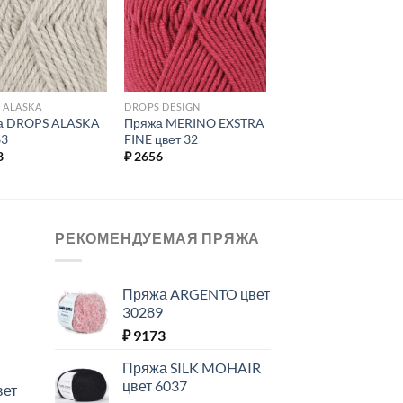
избранное.
избранное.
 ALASKA
DROPS DESIGN
а DROPS ALASKA
Пряжа MERINO EXSTRA
63
FINE цвет 32
8
₽
2656
РЕКОМЕНДУЕМАЯ ПРЯЖА
Пряжа ARGENTO цвет
30289
₽
9173
Пряжа SILK MOHAIR
цвет 6037
вет