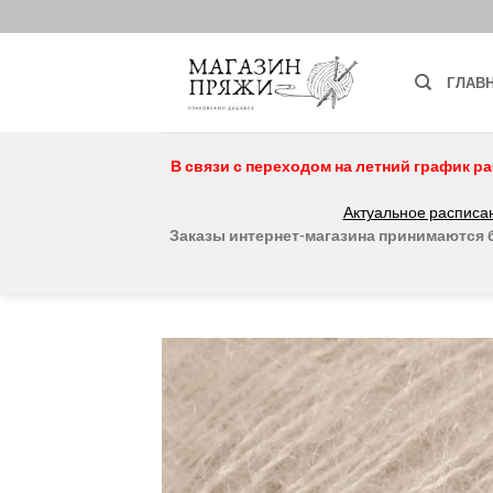
Skip
to
content
ГЛАВ
В связи с переходом на летний график ра
Актуальное расписан
Заказы интернет-магазина принимаются бе