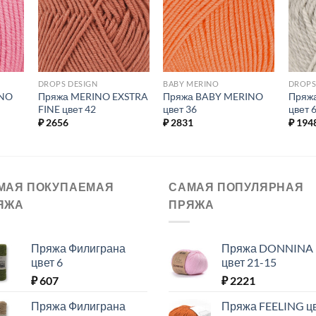
ое.
избранное.
избранное.
DROPS DESIGN
BABY MERINO
DROPS
INO
Пряжа MERINO EXSTRA
Пряжа BABY MERINO
Пряж
FINE цвет 42
цвет 36
цвет 
₽
2656
₽
2831
₽
194
МАЯ ПОКУПАЕМАЯ
САМАЯ ПОПУЛЯРНАЯ
ЯЖА
ПРЯЖА
Пряжа Филиграна
Пряжа DONNINA
цвет 6
цвет 21-15
₽
607
₽
2221
Пряжа Филиграна
Пряжа FEELING ц