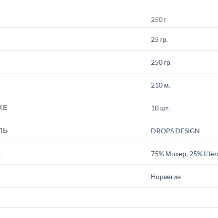
250 г
25 гр.
250 гр.
210 м.
КЕ
10 шт.
ЛЬ
DROPS DESIGN
И
75% Мохер, 25% Шёл
.
Норвегия