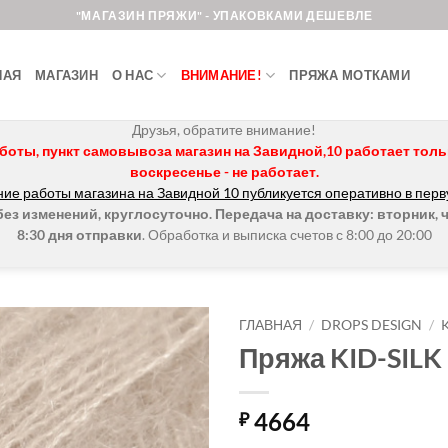
"МАГАЗИН ПРЯЖИ" - УПАКОВКАМИ ДЕШЕВЛЕ
НАЯ
МАГАЗИН
О НАС
ВНИМАНИЕ!
ПРЯЖА МОТКАМИ
Друзья, обратите внимание!
боты, пункт самовывоза магазин на Завидной,10 работает только 
воскресенье - не работает.
ие работы магазина на Завидной 10 публикуется оперативно в перв
з изменений, круглосуточно. Передача на доставку: вторник, ч
8:30 дня отправки
. Обработка и выписка счетов с 8:00 до 20:00
ГЛАВНАЯ
/
DROPS DESIGN
/
Пряжа KID-SILK
Добавить в
избранное.
4664
₽