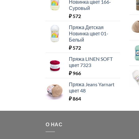
Новинка цвет 166-
Суровый
₽
572
Пряжа Детская
Новинка цвет 01-
Белый
₽
572
Пряжа LINEN SOFT
цвет 7323
₽
966
Пряжа Jeans Yarnart
цвет 48
₽
864
О НАС