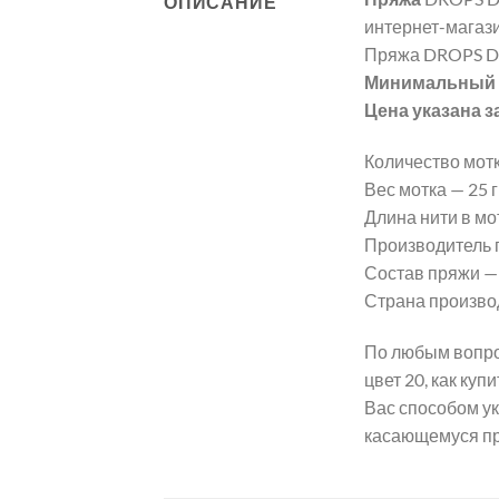
ОПИСАНИЕ
интернет-магази
Пряжа DROPS DE
Минимальный з
Цена указана з
Количество мотк
Вес мотка — 25 гр
Длина нити в мот
Производитель 
Состав пряжи —
Страна произво
По любым вопро
цвет 20, как ку
Вас способом ук
касающемуся пр