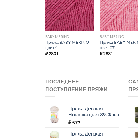
избранное.
избранное.
избранн
 MERINO
BABY MERINO
BABY MERINO
жа BABY MERINO
Пряжа BABY MERINO
Пряжа BABY MER
 05
цвет 41
цвет 07
31
₽
2831
₽
2831
ПОСЛЕДНЕЕ
СА
ПОСТУПЛЕНИЕ ПРЯЖИ
ПР
Пряжа Детская
Новинка цвет 89-Фрез
₽
572
Пряжа Детская