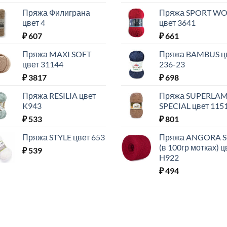
Пряжа Филиграна
Пряжа SPORT W
цвет 4
цвет 3641
₽
607
₽
661
Пряжа MAXI SOFT
Пряжа BAMBUS ц
цвет 31144
236-23
₽
3817
₽
698
Пряжа RESILIA цвет
Пряжа SUPERLA
K943
SPECIAL цвет 115
₽
533
₽
801
Пряжа STYLE цвет 653
Пряжа ANGORA 
(в 100гр мотках) ц
₽
539
H922
₽
494