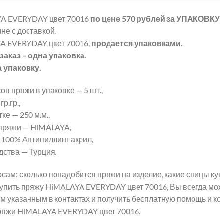
A EVERYDAY цвет 70016
по цене 570 рублей
за УПАКОВКУ
не с доставкой.
A EVERYDAY цвет 70016,
продается упаковками.
аказ – одна упаковка.
а упаковку.
ов пряжи в упаковке — 5 шт.,
р.гр.,
ке — 250 м.м.,
пряжи — HiMALAYA,
 100% Антипиллинг акрил,
дства — Турция.
сам: сколько понадобится пряжи на изделие, какие спицы 
 купить пряжу HiMALAYA EVERYDAY цвет 70016, Вы всегда м
м указанным в контактах и получить бесплатную помощь и к
ряжи HiMALAYA EVERYDAY цвет 70016.