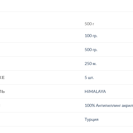
500 г
100 гр.
500 гр.
250 м.
КЕ
5 шт.
ЛЬ
HiMALAYA
И
100% Антипиллинг акри
.
Турция