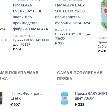
ь в
Добавить в
Добавить в
ое.
избранное.
избранное.
BABY SOFT
Пряжа BABY SOFT цвет
EVERYDAY BEBE
ALOH
73630
BEBE
Пряжа EVERYDAY BEBE
Пряж
₽
338
цвет 70139
126-0
₽
634
₽
960
МАЯ ПОКУПАЕМАЯ
САМАЯ ПОПУЛЯРНАЯ
ЯЖА
ПРЯЖА
Пряжа Филиграна
Пряжа BABY SOF
цвет 6
цвет 73604
₽
607
₽
338