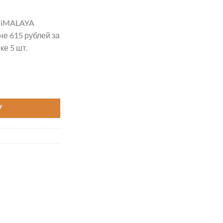
HiMALAYA
е 615 рублей за
е 5 шт.
ERYDAY цвет 70016
У