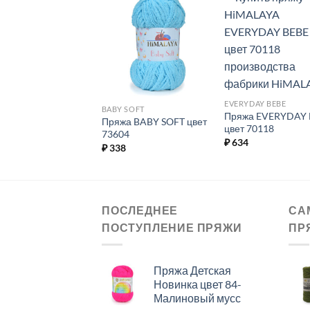
Добавить в
Добавить в
Добавит
избранное.
избранное.
избранн
EVERYDAY BEBE
YDAY BEBE
BABY SOFT
Пряжа EVERYDAY 
жа EVERYDAY BEBE
Пряжа BABY SOFT цвет
цвет 70118
 70129
73604
₽
634
4
₽
338
ПОСЛЕДНЕЕ
СА
ПОСТУПЛЕНИЕ ПРЯЖИ
ПР
Пряжа Детская
Новинка цвет 84-
Малиновый мусс