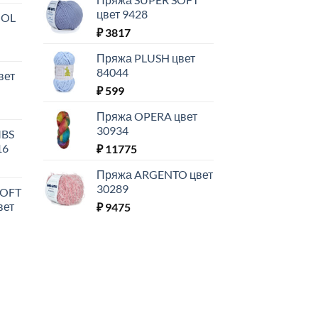
цвет 9428
OOL
₽
3817
Пряжа PLUSH цвет
84044
вет
₽
599
Пряжа OPERA цвет
30934
MBS
16
₽
11775
Пряжа ARGENTO цвет
30289
SOFT
вет
₽
9475