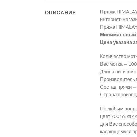
Пряжа
HiMALAY
ОПИСАНИЕ
интернет-магази
Пряжа HiMALAY
Минимальный з
Цена указана з
Количество мотк
Вес мотка — 100 г
Длина нити в мот
Производитель 
Состав пряжи —
Страна произво
По любым вопро
цвет 70016, как
для Вас способо
касающемуся п