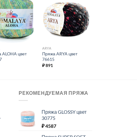
Добавить в
Добавить в
избранное.
избранное.
A
ARYA
а ALOHA цвет
Пряжа ARYA цвет
7
76615
₽
891
РЕКОМЕНДУЕМАЯ ПРЯЖА
Пряжа GLOSSY цвет
30775
T
₽
4587
Пряжа SUPER SOFT