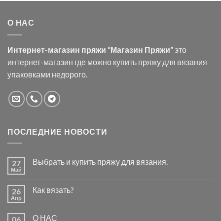
О НАС
Интернет-магазин пряжи “Магазин Пряжи”
это
интернет-магазин где можно купить пряжу для вязания
упаковками недорого.
ПОСЛЕДНИЕ НОВОСТИ
Выбрать и купить пряжу для вязания.
27
Май
Комментариев
к
нет
записи
Как вязать?
26
Выбрать
и
Апр
Комментариев
купить
к
нет
пряжу
записи
для
О НАС
06
Как