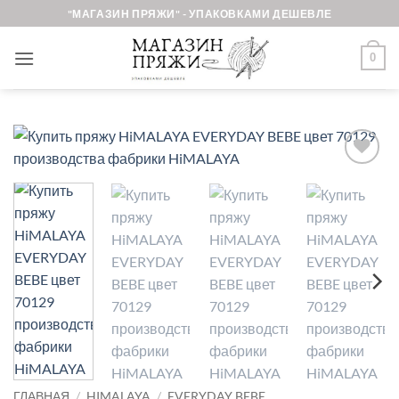
Skip
"МАГАЗИН ПРЯЖИ" - УПАКОВКАМИ ДЕШЕВЛЕ
to
content
0
Добавить в
избранное.
ГЛАВНАЯ
/
HIMALAYA
/
EVERYDAY BEBE