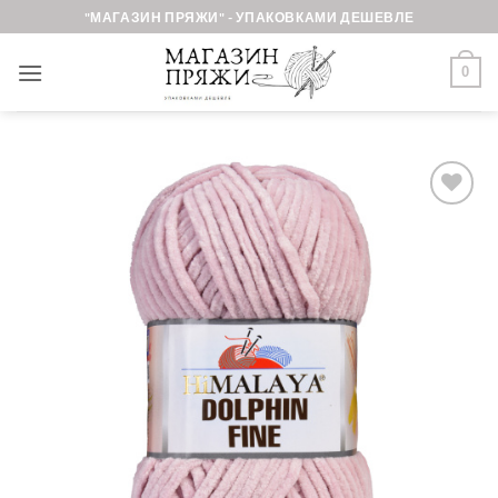
Skip
"МАГАЗИН ПРЯЖИ" - УПАКОВКАМИ ДЕШЕВЛЕ
to
content
0
Добавить в
избранное.