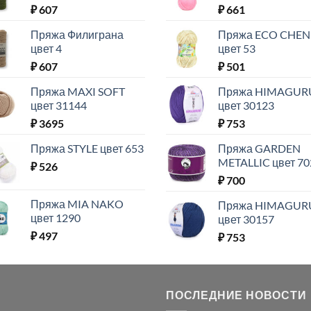
₽
607
₽
661
Пряжа Филиграна
Пряжа ECO CHEN
цвет 4
цвет 53
₽
607
₽
501
Пряжа MAXI SOFT
Пряжа HIMAGUR
цвет 31144
цвет 30123
₽
3695
₽
753
Пряжа STYLE цвет 653
Пряжа GARDEN
METALLIC цвет 70
₽
526
₽
700
Пряжа MIA NAKO
Пряжа HIMAGUR
цвет 1290
цвет 30157
₽
497
₽
753
ПОСЛЕДНИЕ НОВОСТИ