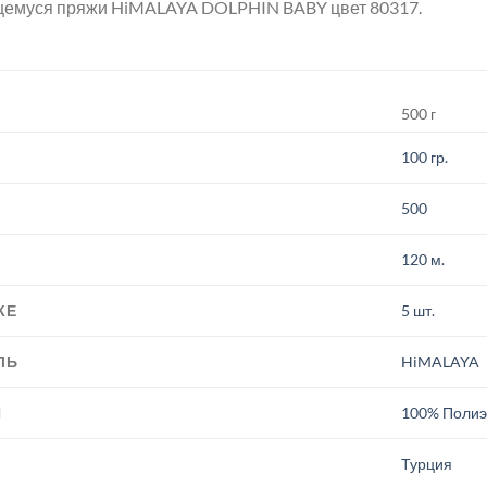
щемуся пряжи HiMALAYA DOLPHIN BABY цвет 80317.
500 г
100 гр.
500
120 м.
КЕ
5 шт.
ЛЬ
HiMALAYA
И
100% Полиэ
.
Турция