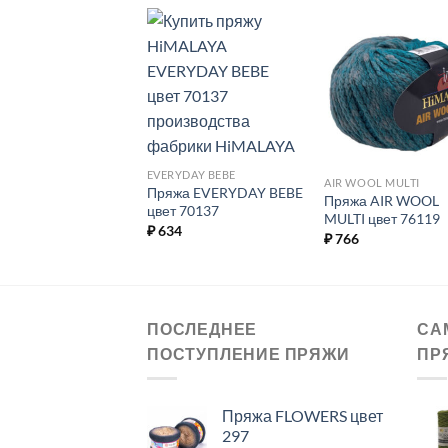
Добавить в
Добавить в
Добавит
избранное.
избранное.
избранн
EVERYDAY BEBE
HIN TWEED
AIR WOOL MULTI
Пряжа EVERYDAY BEBE
жа DOLPHIN
Пряжа AIR WOOL
цвет 70137
ED цвет 92009
MULTI цвет 76119
₽
634
4
₽
766
ПОСЛЕДНЕЕ
СА
ПОСТУПЛЕНИЕ ПРЯЖИ
ПР
Пряжа FLOWERS цвет
297