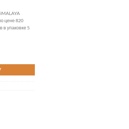
HiMALAYA
о цене 820
 в упаковке 5
LPHIN BABY цвет 80317
У