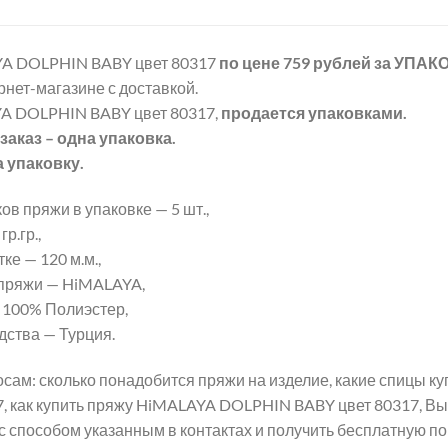
A DOLPHIN BABY цвет 80317
по цене 759 рублей
за УПАК
рнет-магазине с доставкой.
A DOLPHIN BABY цвет 80317,
продается упаковками.
аказ – одна упаковка.
а упаковку.
ов пряжи в упаковке — 5 шт.,
р.гр.,
ке — 120 м.м.,
пряжи — HiMALAYA,
 100% Полиэстер,
дства — Турция.
сам: сколько понадобится пряжи на изделие, какие спицы 
7, как купить пряжу HiMALAYA DOLPHIN BABY цвет 80317, Вы
с способом указанным в контактах и получить бесплатную п