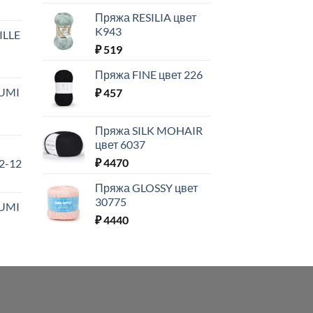
Пряжа RESILIA цвет
K943
ILLE
₽
519
Пряжа FINE цвет 226
UMI
₽
457
Пряжа SILK MOHAIR
цвет 6037
₽
4470
2-12
Пряжа GLOSSY цвет
30775
UMI
₽
4440