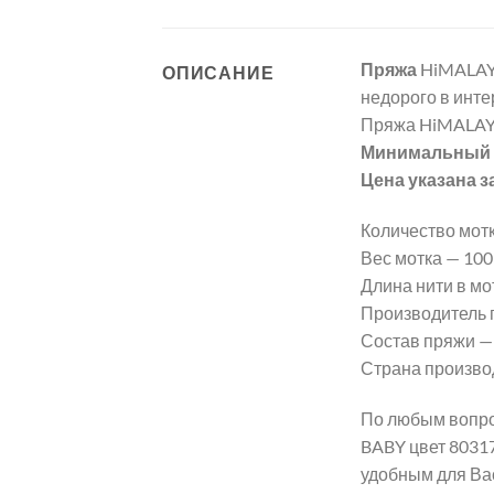
Пряжа
HiMALAY
ОПИСАНИЕ
недорого в инте
Пряжа HiMALAY
Минимальный з
Цена указана з
Количество мотк
Вес мотка — 100 г
Длина нити в мот
Производитель 
Состав пряжи —
Страна произво
По любым вопро
BABY цвет 8031
удобным для Ва