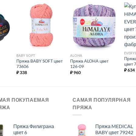
ь в
Добавить в
Добавить в
ое.
избранное.
избранное.
EVERY
BABY SOFT
ALOHA
Пряж
Пряжа BABY SOFT цвет
Пряжа ALOHA цвет
цвет 
73606
126-09
₽
634
₽
338
₽
960
МАЯ ПОКУПАЕМАЯ
САМАЯ ПОПУЛЯРНАЯ
ЯЖА
ПРЯЖА
Пряжа Филиграна
Пряжа MEDICAL
цвет 6
BABY цвет 79242