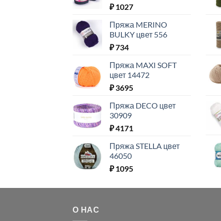
₽
1027
Пряжа MERINO
BULKY цвет 556
₽
734
Пряжа MAXI SOFT
цвет 14472
₽
3695
Пряжа DECO цвет
30909
₽
4171
Пряжа STELLA цвет
46050
₽
1095
О НАС