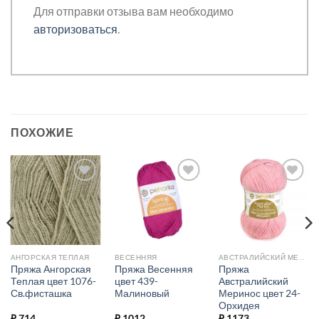
Для отправки отзыва вам необходимо
авторизоваться
.
ПОХОЖИЕ
Добавить в
Добавить в
Добавить в
избранное.
избранное.
избранное.
АНГОРСКАЯ ТЕПЛАЯ
ВЕСЕННЯЯ
АВСТРАЛИЙСКИЙ МЕРИНОС
Пряжа Ангорская
Пряжа Весенняя
Пряжа
Теплая цвет 1076-
цвет 439-
Австралийский
Св.фисташка
Малиновый
Меринос цвет 24-
Орхидея
₽
714
₽
1012
₽
1173