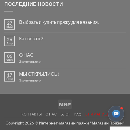
ПОСЛЕДНИЕ НОВОСТИ
Выбрать и купить пряжу для вязания.
27
Май
Комментариев
к
нет
записи
Как вязать?
26
Выбрать
и
Апр
Комментариев
купить
к
нет
пряжу
записи
для
О НАС
06
Как
вязания.
вязать?
Фев
к
2 комментария
записи
О
НАС
МЫ ОТКРЫЛИСЬ!
17
Янв
к
3 комментария
записи
МЫ
ОТКРЫЛИСЬ!
Mir
КОНТАКТЫ
О НАС
БЛОГ
FAQ
ВНИМАНИЕ!
Copyright 2026 ©
Интернет-магазин пряжи "Магазин Пряжи"