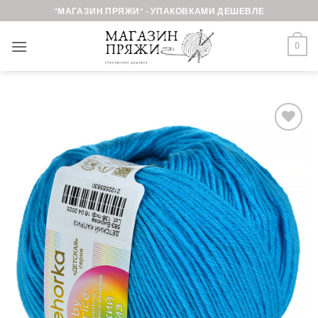
Skip
"МАГАЗИН ПРЯЖИ" - УПАКОВКАМИ ДЕШЕВЛЕ
to
content
0
Добавить в
избранное.