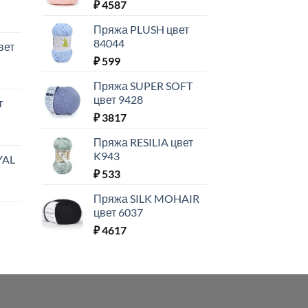
₽
4587
Пряжа PLUSH цвет
84044
вет
₽
599
Пряжа SUPER SOFT
цвет 9428
т
₽
3817
Пряжа RESILIA цвет
K943
YAL
₽
533
Пряжа SILK MOHAIR
цвет 6037
₽
4617