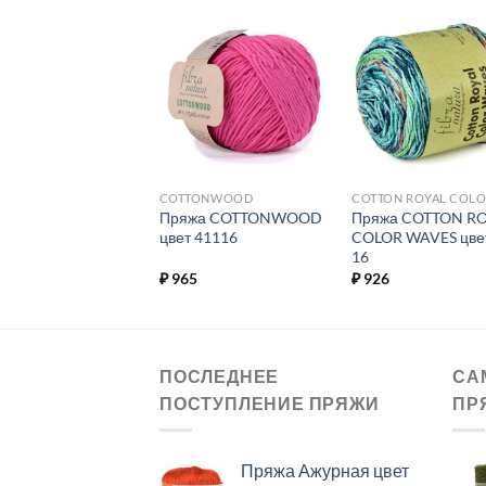
Добавить в
Добавить в
Добавит
избранное.
избранное.
избранн
TONWOOD
COTTONWOOD
жа COTTONWOOD
Пряжа COTTONWOOD
Пряжа COTTON R
 41123
цвет 41116
COLOR WAVES цвет
16
5
₽
965
₽
926
ПОСЛЕДНЕЕ
СА
ПОСТУПЛЕНИЕ ПРЯЖИ
ПР
Пряжа Ажурная цвет