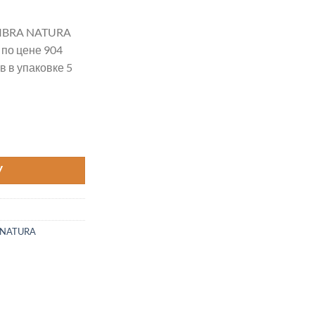
IBRA NATURA
по цене 904
 в упаковке 5
TTON ROYAL цвет 18-710
У
 NATURA