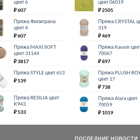
цвет 6
цвет 06019
₽
607
₽
2505
Пряжа Филиграна
Пряжа CRYSTAL ц
цвет 4
319
₽
607
₽
469
Пряжа MAXI SOFT
Пряжа Kasmir цве
цвет 31144
70067
₽
3817
₽
897
Пряжа STYLE цвет 653
Пряжа PLUSH RO
цвет 17
₽
539
₽
738
Пряжа RESILIA цвет
Пряжа Alara цвет
K943
70059
₽
533
₽
1019
ПОСЛЕДНИЕ НОВОСТИ