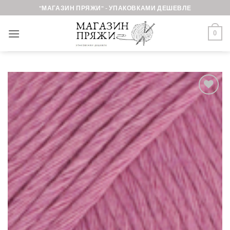
Skip
"МАГАЗИН ПРЯЖИ" - УПАКОВКАМИ ДЕШЕВЛЕ
to
content
0
Добавить в
избранное.