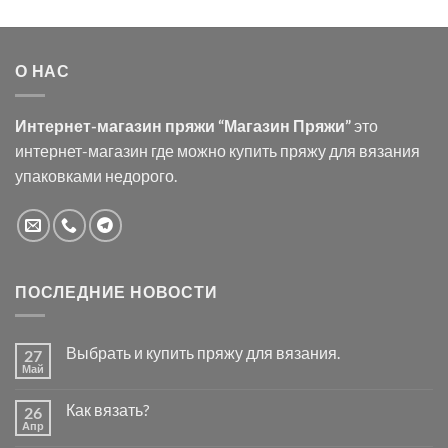
О НАС
Интернет-магазин пряжи “Магазин Пряжи”
это
интернет-магазин где можно купить пряжу для вязания
упаковками недорого.
ПОСЛЕДНИЕ НОВОСТИ
Выбрать и купить пряжу для вязания.
27
Май
Комментариев
к
нет
записи
Как вязать?
26
Выбрать
и
Апр
Комментариев
купить
к
нет