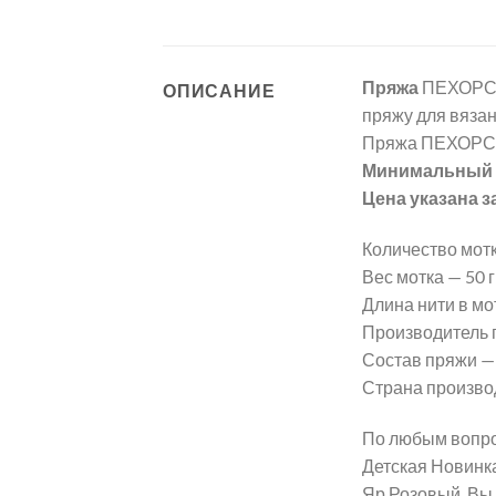
Пряжа
ПЕХОРСК
ОПИСАНИЕ
пряжу для вязан
Пряжа ПЕХОРСК
Минимальный з
Цена указана з
Количество мотк
Вес мотка — 50 гр
Длина нити в мот
Производитель
Состав пряжи —
Страна произво
По любым вопро
Детская Новинк
Яр.Розовый, Вы 