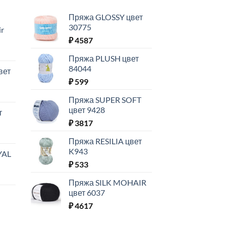
Пряжа GLOSSY цвет
30775
ir
₽
4587
Пряжа PLUSH цвет
84044
вет
₽
599
Пряжа SUPER SOFT
цвет 9428
т
₽
3817
Пряжа RESILIA цвет
K943
YAL
₽
533
Пряжа SILK MOHAIR
цвет 6037
₽
4617