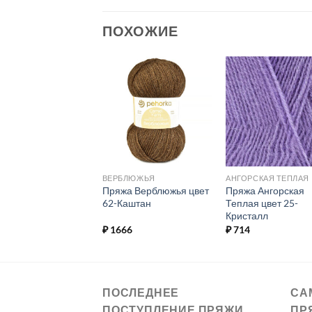
ПОХОЖИЕ
Добавить в
Добавить в
Добавит
избранное.
избранное.
избранн
РСКАЯ ТЕПЛАЯ
ВЕРБЛЮЖЬЯ
АНГОРСКАЯ ТЕПЛАЯ
а Ангорская
Пряжа Верблюжья цвет
Пряжа Ангорская
ая цвет 701-Какао
62-Каштан
Теплая цвет 25-
Кристалл
4
₽
1666
₽
714
ПОСЛЕДНЕЕ
СА
ПОСТУПЛЕНИЕ ПРЯЖИ
ПР