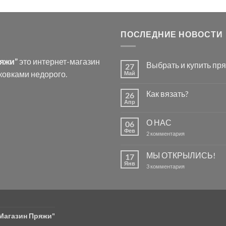
ПОСЛЕДНИЕ НОВОСТИ
ряжи”
это интернет-магазин
Выбрать и купить пря
27
ковками недорого.
Май
Комментариев
к
нет
записи
Как вязать?
26
Выбрать
и
Апр
Комментариев
купить
к
нет
пряжу
записи
для
О НАС
06
Как
вязания.
вязать?
Фев
к
2 комментария
записи
О
НАС
МЫ ОТКРЫЛИСЬ!
17
Янв
к
3 комментария
записи
МЫ
ОТКРЫЛИСЬ!
"Магазин Пряжи"