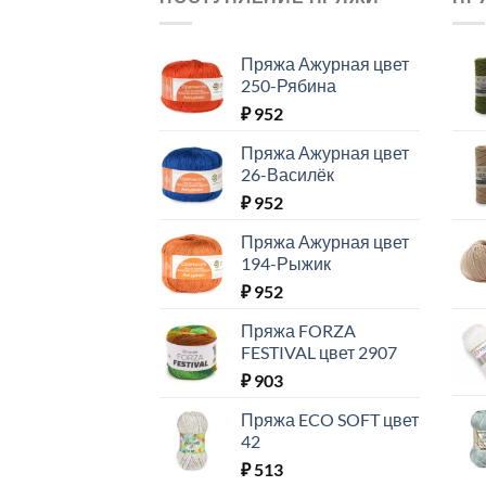
Пряжа Ажурная цвет
250-Рябина
₽
952
Пряжа Ажурная цвет
26-Василёк
₽
952
Пряжа Ажурная цвет
194-Рыжик
₽
952
Пряжа FORZA
FESTIVAL цвет 2907
₽
903
Пряжа ECO SOFT цвет
42
₽
513