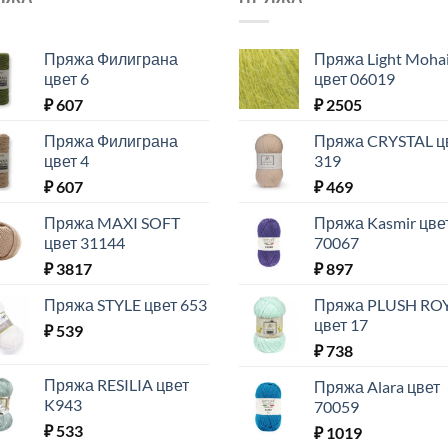
Пряжа Филиграна
Пряжа Light Moha
цвет 6
цвет 06019
₽
607
₽
2505
Пряжа Филиграна
Пряжа CRYSTAL ц
цвет 4
319
₽
607
₽
469
Пряжа MAXI SOFT
Пряжа Kasmir цве
цвет 31144
70067
₽
3817
₽
897
Пряжа STYLE цвет 653
Пряжа PLUSH RO
цвет 17
₽
539
₽
738
Пряжа RESILIA цвет
Пряжа Alara цвет
K943
70059
₽
533
₽
1019