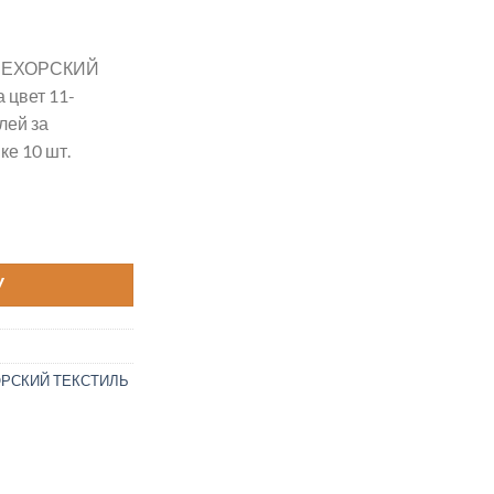
 ПЕХОРСКИЙ
 цвет 11-
лей за
е 10 шт.
тская Новинка цвет 11-Яр.Розовый
У
РСКИЙ ТЕКСТИЛЬ