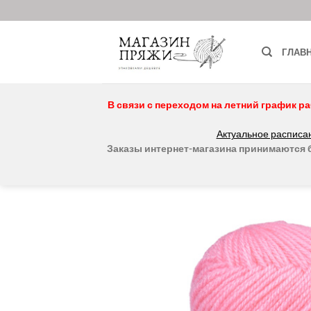
Skip
to
content
ГЛАВ
В связи с переходом на летний график ра
Актуальное расписан
Заказы интернет-магазина принимаются бе