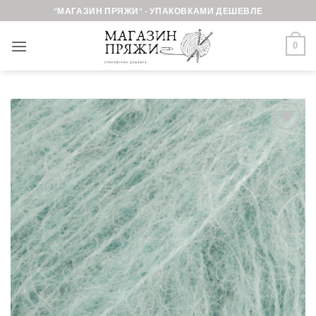
Skip
"МАГАЗИН ПРЯЖИ" - УПАКОВКАМИ ДЕШЕВЛЕ
to
content
0
Добавить в
избранное.