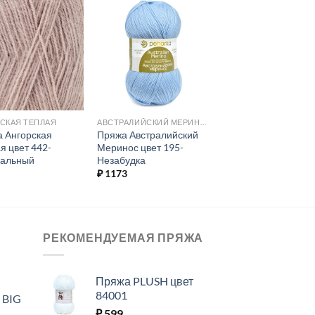
Добавить в
Добавить в
избранное.
избранное.
СКАЯ ТЕПЛАЯ
АВСТРАЛИЙСКИЙ МЕРИНОС
 Ангорская
Пряжа Австралийский
я цвет 442-
Меринос цвет 195-
ральный
Незабудка
₽
1173
РЕКОМЕНДУЕМАЯ ПРЯЖА
Пряжа PLUSH цвет
84001
 BIG
₽
599