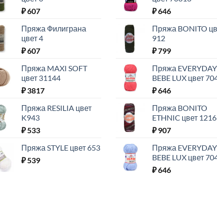
₽
607
₽
646
Пряжа Филиграна
Пряжа BONITO цв
цвет 4
912
₽
607
₽
799
Пряжа MAXI SOFT
Пряжа EVERYDAY
цвет 31144
BEBE LUX цвет 70
₽
3817
₽
646
Пряжа RESILIA цвет
Пряжа BONITO
K943
ETHNIC цвет 1216
₽
533
₽
907
Пряжа STYLE цвет 653
Пряжа EVERYDAY
BEBE LUX цвет 70
₽
539
₽
646