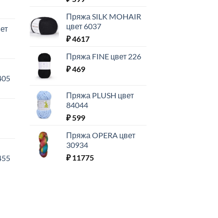
Пряжа SILK MOHAIR
цвет 6037
ет
₽
4617
Пряжа FINE цвет 226
₽
469
405
Пряжа PLUSH цвет
84044
₽
599
Пряжа OPERA цвет
30934
₽
11775
455