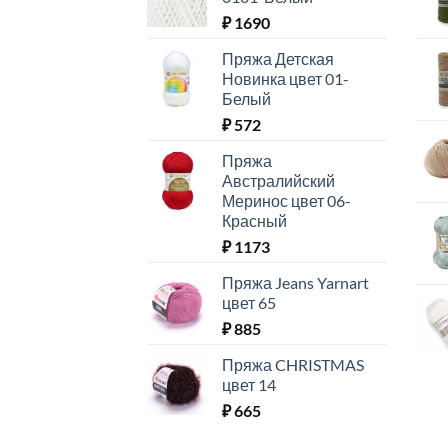
₽
1690
Пряжа Детская
Новинка цвет 01-
Белый
₽
572
Пряжа
Австралийский
Меринос цвет 06-
Красный
₽
1173
Пряжа Jeans Yarnart
цвет 65
₽
885
Пряжа CHRISTMAS
цвет 14
₽
665