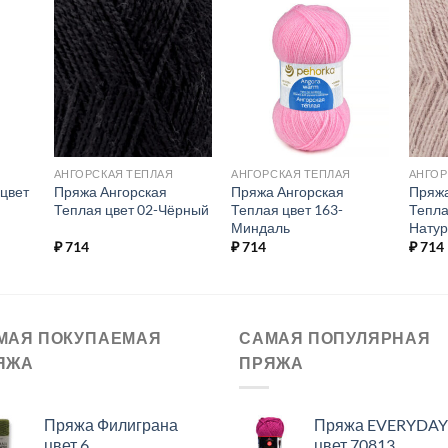
ь в
Добавить в
Добавить в
ое.
избранное.
избранное.
АНГОРСКАЯ ТЕПЛАЯ
АНГОРСКАЯ ТЕПЛАЯ
АНГОР
цвет
Пряжа Ангорская
Пряжа Ангорская
Пряжа
Теплая цвет 02-Чёрный
Теплая цвет 163-
Тепла
Миндаль
Нату
₽
714
₽
714
₽
714
МАЯ ПОКУПАЕМАЯ
САМАЯ ПОПУЛЯРНАЯ
ЯЖА
ПРЯЖА
Пряжа Филиграна
Пряжа EVERYDAY
цвет 6
цвет 70813