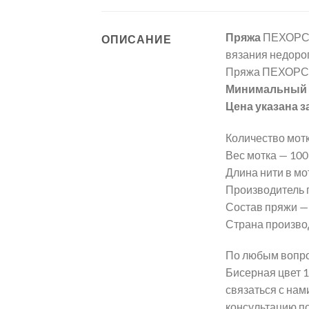
Пряжа
ПЕХОРСК
ОПИСАНИЕ
вязания недорог
Пряжа ПЕХОРСК
Минимальный з
Цена указана з
Количество мотк
Вес мотка — 100 г
Длина нити в мот
Производитель
Состав пряжи —
Страна произво
По любым вопро
Бисерная цвет 
связаться с нам
консультацию п