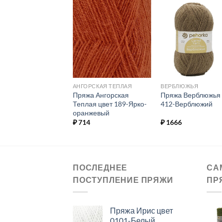
Добавить в
Добавить в
Добавит
избранное.
избранное.
избранн
РСКАЯ ТЕПЛАЯ
АНГОРСКАЯ ТЕПЛАЯ
ВЕРБЛЮЖЬЯ
а Ангорская
Пряжа Ангорская
Пряжа Верблюжья 
ая цвет 701-Какао
Теплая цвет 189-Ярко-
412-Верблюжий
оранжевый
4
₽
714
₽
1666
ПОСЛЕДНЕЕ
СА
ПОСТУПЛЕНИЕ ПРЯЖИ
ПР
Пряжа Ирис цвет
0101-Белый