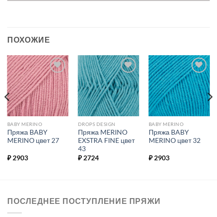
ПОХОЖИЕ
Добавить в
Добавить в
Добавить в
избранное.
избранное.
избранное.
BABY MERINO
DROPS DESIGN
BABY MERINO
Пряжа BABY
Пряжа MERINO
Пряжа BABY
MERINO цвет 27
EXSTRA FINE цвет
MERINO цвет 32
43
₽
2903
₽
2724
₽
2903
ПОСЛЕДНЕЕ ПОСТУПЛЕНИЕ ПРЯЖИ