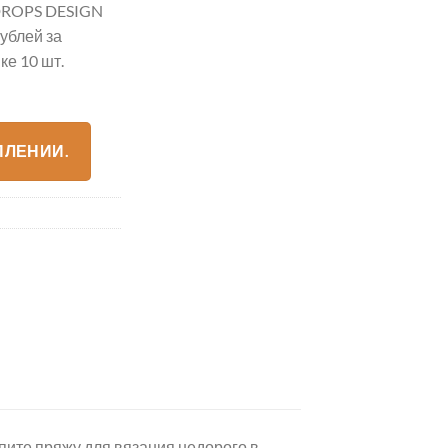
ROPS DESIGN
рублей за
е 10 шт.
ПЛЕНИИ.
упите пряжу для вязания недорого в