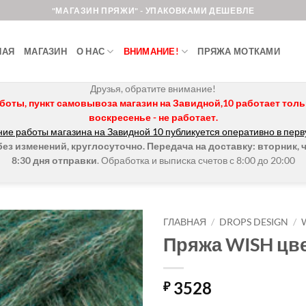
"МАГАЗИН ПРЯЖИ" - УПАКОВКАМИ ДЕШЕВЛЕ
НАЯ
МАГАЗИН
О НАС
ВНИМАНИЕ!
ПРЯЖА МОТКАМИ
Друзья, обратите внимание!
боты, пункт самовывоза магазин на Завидной,10 работает только 
воскресенье - не работает.
ие работы магазина на Завидной 10 публикуется оперативно в перв
з изменений, круглосуточно. Передача на доставку: вторник, ч
8:30 дня отправки
. Обработка и выписка счетов с 8:00 до 20:00
ГЛАВНАЯ
/
DROPS DESIGN
/
Пряжа WISH цве
Добавить в
избранное.
3528
₽