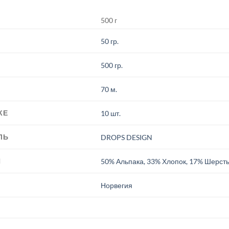
500 г
50 гр.
500 гр.
70 м.
КЕ
10 шт.
ЛЬ
DROPS DESIGN
И
50% Альпака, 33% Хлопок, 17% Шерст
.
Норвегия