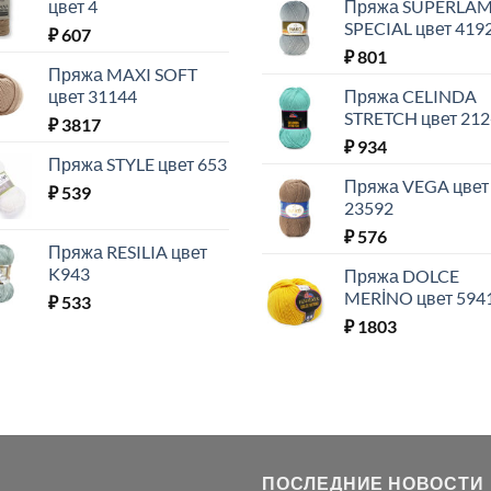
цвет 4
Пряжа SUPERLA
SPECIAL цвет 419
₽
607
₽
801
Пряжа MAXI SOFT
цвет 31144
Пряжа CELINDA
STRETCH цвет 212
₽
3817
₽
934
Пряжа STYLE цвет 653
Пряжа VEGA цвет
₽
539
23592
₽
576
Пряжа RESILIA цвет
K943
Пряжа DOLCE
MERİNO цвет 594
₽
533
₽
1803
ПОСЛЕДНИЕ НОВОСТИ