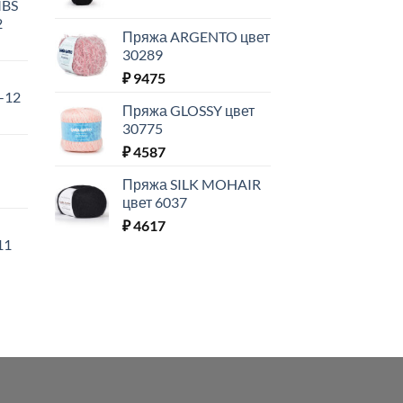
MBS
2
Пряжа ARGENTO цвет
30289
₽
9475
-12
Пряжа GLOSSY цвет
30775
₽
4587
Пряжа SILK MOHAIR
цвет 6037
₽
4617
11