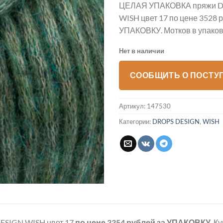
ЦЕЛАЯ УПАКОВКА пряжи D
WISH цвет 17 по цене 3528 
УПАКОВКУ. Мотков в упаковк
Нет в наличии
СООБЩИТЬ О ПОСТУ
Артикул:
147530
Категории:
DROPS DESIGN
,
WISH
ESIGN WISH цвет 17
по цене 3354 рублей
за УПАКОВКУ
. К