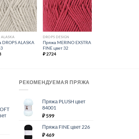
избранное.
избранное.
 ALASKA
DROPS DESIGN
а DROPS ALASKA
Пряжа MERINO EXSTRA
63
FINE цвет 32
8
₽
2724
РЕКОМЕНДУЕМАЯ ПРЯЖА
Пряжа PLUSH цвет
84001
SOFT
вет
₽
599
Пряжа FINE цвет 226
₽
469