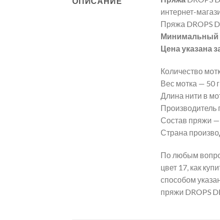
ОПИСАНИЕ
интернет-магази
Пряжа DROPS DE
Минимальный з
Цена указана з
Количество мотк
Вес мотка — 50 гр
Длина нити в мот
Производитель 
Состав пряжи —
Страна произво
По любым вопро
цвет 17, как ку
способом указа
пряжи DROPS DE