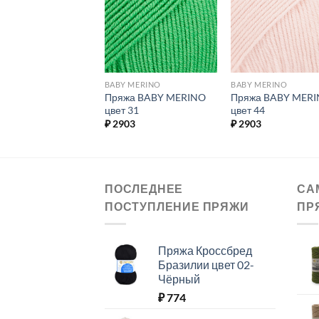
избранное.
избранное.
избранн
 MERINO
BABY MERINO
BABY MERINO
жа BABY MERINO
Пряжа BABY MERINO
Пряжа BABY MER
 41
цвет 31
цвет 44
03
₽
2903
₽
2903
ПОСЛЕДНЕЕ
СА
ПОСТУПЛЕНИЕ ПРЯЖИ
ПР
Пряжа Кроссбред
Бразилии цвет 02-
Чёрный
₽
774