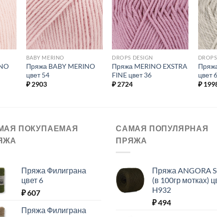
ое.
избранное.
избранное.
BABY MERINO
DROPS DESIGN
DROPS
INO
Пряжа BABY MERINO
Пряжа MERINO EXSTRA
Пряж
цвет 54
FINE цвет 36
цвет 
₽
2903
₽
2724
₽
199
МАЯ ПОКУПАЕМАЯ
САМАЯ ПОПУЛЯРНАЯ
ЯЖА
ПРЯЖА
Пряжа Филиграна
Пряжа ANGORA 
цвет 6
(в 100гр мотках) ц
H932
₽
607
₽
494
Пряжа Филиграна