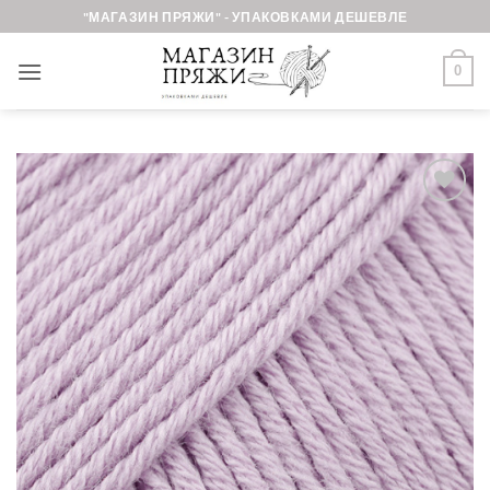
Skip
"МАГАЗИН ПРЯЖИ" - УПАКОВКАМИ ДЕШЕВЛЕ
to
content
0
Добавить в
избранное.