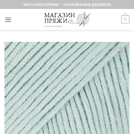
Skip
"МАГАЗИН ПРЯЖИ" - УПАКОВКАМИ ДЕШЕВЛЕ
to
content
0
Добавить в
избранное.