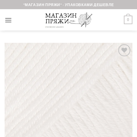
Skip
"МАГАЗИН ПРЯЖИ" - УПАКОВКАМИ ДЕШЕВЛЕ
to
content
0
Добавить в
избранное.