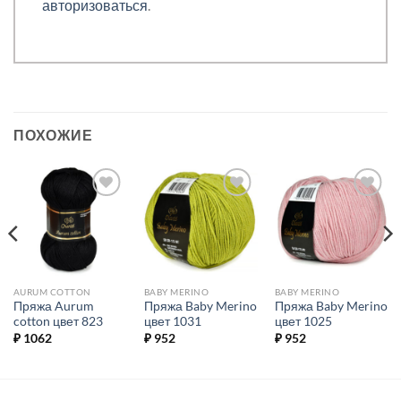
авторизоваться
.
ПОХОЖИЕ
Добавить в
Добавить в
Добавить в
избранное.
избранное.
избранное.
AURUM COTTON
BABY MERINO
BABY MERINO
Пряжа Aurum
Пряжа Baby Merino
Пряжа Baby Merino
cotton цвет 823
цвет 1031
цвет 1025
₽
1062
₽
952
₽
952