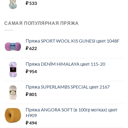
₽
533
САМАЯ ПОПУЛЯРНАЯ ПРЯЖА
Пряжа SPORT WOOL KIS GUNESI цвет 1048F
₽
622
Пряжа DENİM HiMALAYA цвет 115-20
₽
954
Пряжа SUPERLAMBS SPECIAL цвет 2167
₽
801
Пряжа ANGORA SOFT (в 100гр мотках) цвет
H909
₽
494